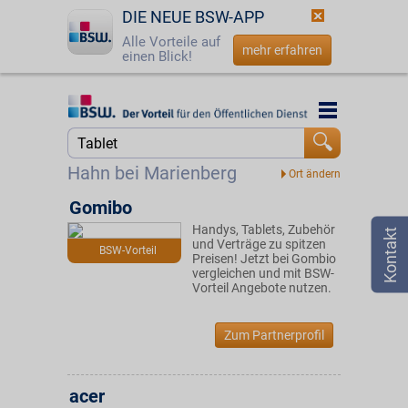
DIE NEUE BSW-APP
Alle Vorteile auf
mehr erfahren
einen Blick!
Startseite
Startseite
Jetzt BSW-Mitglied werden
Suche
Hahn bei Marienberg
Login
Gomibo
Handys, Tablets, Zubehör
☎
0800 - 279 25 82
und Verträge zu spitzen
BSW-Vorteil
Preisen! Jetzt bei Gombio
vergleichen und mit BSW-
Vorteil Angebote nutzen.
Zum Partnerprofil
acer