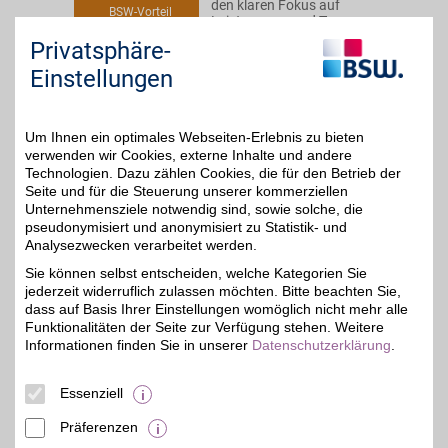
den klaren Fokus auf
BSW-Vorteil
Leistung pur und Top-
Tarife ohne Wenn und
Privatsphäre-
Aber. Für alle, die einfach
günstig wollen jetzt mit
Einstellungen
BSW-Vorteil Vertrag
abschließen.
Um Ihnen ein optimales Webseiten-Erlebnis zu bieten
Zum Partnerprofil
verwenden wir Cookies, externe Inhalte und andere
Technologien. Dazu zählen Cookies, die für den Betrieb der
Seite und für die Steuerung unserer kommerziellen
Unternehmensziele notwendig sind, sowie solche, die
simplytel
pseudonymisiert und anonymisiert zu Statistik- und
Der kostengünstige Shop
Analysezwecken verarbeitet werden.
bietet neben einer großen
BSW-Vorteil
Sie können selbst entscheiden, welche Kategorien Sie
Auswahl an Smartphones
jederzeit widerruflich zulassen möchten. Bitte beachten Sie,
und Handys auch
individuell passende,
dass auf Basis Ihrer Einstellungen womöglich nicht mehr alle
monatlich kündbare LTE
Funktionalitäten der Seite zur Verfügung stehen. Weitere
Smartphone-Tarife.
Informationen finden Sie in unserer
Datenschutzerklärung
.
Online bestellen und mit
BSW-Vorteil sparen.
Essenziell
Zum Partnerprofil
Präferenzen