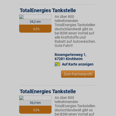
TotalEnergies Tankstelle
An über 800
teilnehmenden
34,2 km
TotalEnergies Tankstellen
deutschlandweit gibt es
0,5%
bei BSW einen Vorteil auf
alle Kraftstoffe und
Rabatt auf Autowäschen.
Gute Fahrt!
Rosengartenweg 1
,
67281
Kirchheim
Auf Karte anzeigen
Zum Partnerprofil
TotalEnergies Tankstelle
An über 800
teilnehmenden
36,3 km
TotalEnergies Tankstellen
deutschlandweit gibt es
0,5%
bei BSW einen Vorteil auf