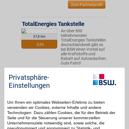
Zum Partnerprofil
TotalEnergies Tankstelle
An über 800
teilnehmenden
37,8 km
TotalEnergies Tankstellen
deutschlandweit gibt es
0,5%
bei BSW einen Vorteil auf
alle Kraftstoffe und
Rabatt auf Autowäschen.
Gute Fahrt!
Dotzheimer Str. 184
,
Privatsphäre-
65197
Wiesbaden
Einstellungen
Auf Karte anzeigen
Zum Partnerprofil
Um Ihnen ein optimales Webseiten-Erlebnis zu bieten
verwenden wir Cookies, externe Inhalte und andere
Technologien. Dazu zählen Cookies, die für den Betrieb der
TotalEnergies Tankstelle
Seite und für die Steuerung unserer kommerziellen
An über 800
Unternehmensziele notwendig sind, sowie solche, die
teilnehmenden
38,8 km
pseudonymisiert und anonymisiert zu Statistik- und