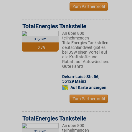
Zum Partnerprofil
TotalEnergies Tankstelle
An über 800
teilnehmenden
31,2 km
TotalEnergies Tankstellen
deutschlandweit gibt es
0,5%
bei BSW einen Vorteil auf
alle Kraftstoffe und
Rabatt auf Autowäschen.
Gute Fahrt!
Dekan-Laist-Str. 56
,
55129
Mainz
Auf Karte anzeigen
Zum Partnerprofil
TotalEnergies Tankstelle
An über 800
teilnehmenden
31,8 km