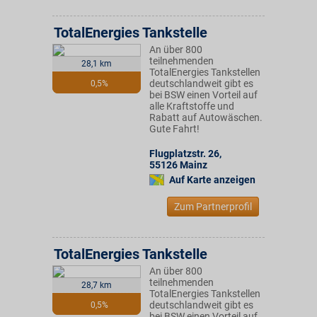
TotalEnergies Tankstelle
An über 800
teilnehmenden
28,1 km
TotalEnergies Tankstellen
deutschlandweit gibt es
0,5%
bei BSW einen Vorteil auf
alle Kraftstoffe und
Rabatt auf Autowäschen.
Gute Fahrt!
Flugplatzstr. 26
,
55126
Mainz
Auf Karte anzeigen
Zum Partnerprofil
TotalEnergies Tankstelle
An über 800
teilnehmenden
28,7 km
TotalEnergies Tankstellen
deutschlandweit gibt es
0,5%
bei BSW einen Vorteil auf