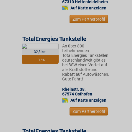
67310
Hettenleidelheim
Auf Karte anzeigen
Zum Partnerprofil
TotalEnergies Tankstelle
An über 800
teilnehmenden
32,8 km
TotalEnergies Tankstellen
deutschlandweit gibt es
0,5%
bei BSW einen Vorteil auf
alle Kraftstoffe und
Rabatt auf Autowäschen.
Gute Fahrt!
Rheinstr. 38
,
67574
Osthofen
Auf Karte anzeigen
Zum Partnerprofil
TotalEnergies Tankstelle