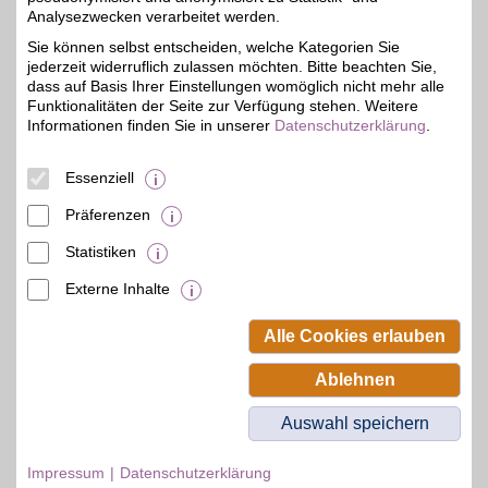
TotalEnergies Tankstellen
Analysezwecken verarbeitet werden.
deutschlandweit gibt es
0,5%
bei BSW einen Vorteil auf
Sie können selbst entscheiden, welche Kategorien Sie
alle Kraftstoffe und
jederzeit widerruflich zulassen möchten. Bitte beachten Sie,
Rabatt auf Autowäschen.
dass auf Basis Ihrer Einstellungen womöglich nicht mehr alle
Gute Fahrt!
Funktionalitäten der Seite zur Verfügung stehen. Weitere
Informationen finden Sie in unserer
Datenschutzerklärung
.
Mainzer Str. 140
,
67657
Kaiserslautern
Auf Karte anzeigen
Essenziell
Zum Partnerprofil
Präferenzen
Statistiken
mehr anzeigen
Externe Inhalte
© BSW Verbraucher-Service
Beamten-Selbsthilfewerk GmbH.
Alle Cookies erlauben
Alle Rechte vorbehalten.
Ablehnen
Auswahl speichern
Impressum
Datenschutzerklärung