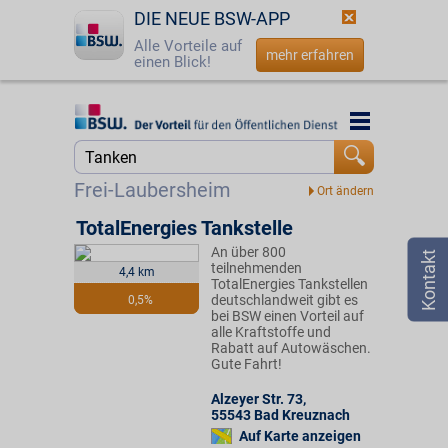
DIE NEUE BSW-APP
Alle Vorteile auf
mehr erfahren
einen Blick!
Startseite
Startseite
Jetzt BSW-Mitglied werden
Suche
Frei-Laubersheim
Login
TotalEnergies Tankstelle
An über 800
☎
0800 - 279 25 82
teilnehmenden
4,4 km
TotalEnergies Tankstellen
deutschlandweit gibt es
0,5%
bei BSW einen Vorteil auf
alle Kraftstoffe und
Rabatt auf Autowäschen.
Gute Fahrt!
Alzeyer Str. 73
,
55543
Bad Kreuznach
Auf Karte anzeigen