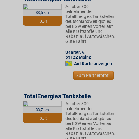
An über 800
teilnehmenden
33,5 km
TotalEnergies Tankstellen
deutschlandweit gibt es
0,5%
bei BSW einen Vorteil auf
alle Kraftstoffe und
Rabatt auf Autowäschen.
Gute Fahrt!
Saarstr. 6
,
55122
Mainz
Auf Karte anzeigen
Zum Partnerprofil
TotalEnergies Tankstelle
An über 800
teilnehmenden
33,7 km
TotalEnergies Tankstellen
deutschlandweit gibt es
0,5%
bei BSW einen Vorteil auf
alle Kraftstoffe und
Rabatt auf Autowäschen.
Gute Fahrt!