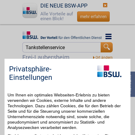
DIE NEUE BSW-APP
Alle Vorteile auf
mehr erfahren
einen Blick!
Startseite
Startseite
Jetzt BSW-Mitglied werden
Suche
Frei-Laubersheim
Login
Privatsphäre-
GO Universal Gutschein
Einstellungen
☎
0800 - 279 25 82
Zum Partnerprofil
0,4%
Um Ihnen ein optimales Webseiten-Erlebnis zu bieten
verwenden wir Cookies, externe Inhalte und andere
GO Gutschein
Technologien. Dazu zählen Cookies, die für den Betrieb der
Seite und für die Steuerung unserer kommerziellen
Unternehmensziele notwendig sind, sowie solche, die
Zum Partnerprofil
0,4%
pseudonymisiert und anonymisiert zu Statistik- und
Analysezwecken verarbeitet werden.