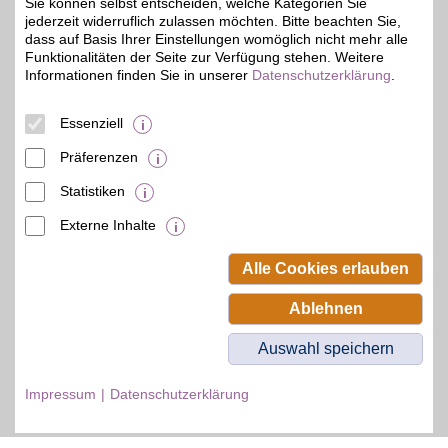
Sie können selbst entscheiden, welche Kategorien Sie
jederzeit widerruflich zulassen möchten. Bitte beachten Sie,
dass auf Basis Ihrer Einstellungen womöglich nicht mehr alle
Funktionalitäten der Seite zur Verfügung stehen. Weitere
Informationen finden Sie in unserer
Datenschutzerklärung
.
© BSW Verbraucher-Service
Beamten-Selbsthilfewerk GmbH.
Alle Rechte vorbehalten.
Essenziell
Präferenzen
Statistiken
Externe Inhalte
Alle Cookies erlauben
Ablehnen
Auswahl speichern
Impressum
Datenschutzerklärung