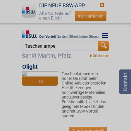
DIE NEUE BSW-APP
Alle Vorteile auf
mehr erfahren
einen Blick!
Startseite
Startseite
Jetzt BSW-Mitglied werden
Suche
Sankt Martin, Pfalz
Login
Olight
Taschenlampen von
☎
0800 - 279 25 82
hoher Qualität beim
6%
Online-Anbieter bestellen.
Hier überzeugen
hochwertige Materialien
und zuverlässige
Funktionalität. Jetzt das
geeignete Modell finden
und mit BSW-Vorteil
sparen.