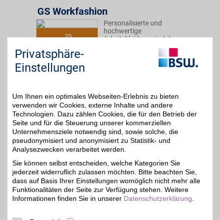
GS Workfashion
Personalisierte und
hochwertige
3%
Arbeitskleidung sind das
Steckenpferd von GS
Privatsphäre-
Workfashion. Abgedeckt
werden verschiedene
Einstellungen
Bereiche von Hosen bis
hin zu Werkzeugtaschen.
Um Ihnen ein optimales Webseiten-Erlebnis zu bieten
Zum Partnerprofil
verwenden wir Cookies, externe Inhalte und andere
Technologien. Dazu zählen Cookies, die für den Betrieb der
Seite und für die Steuerung unserer kommerziellen
Unternehmensziele notwendig sind, sowie solche, die
ARLT
pseudonymisiert und anonymisiert zu Statistik- und
Hochwertige
Analysezwecken verarbeitet werden.
Elektrogeräte sowie
0,75%
Sie können selbst entscheiden, welche Kategorien Sie
Softwares und Zubehör
jederzeit widerruflich zulassen möchten. Bitte beachten Sie,
für jeden Zweck bei
unserem Partner
dass auf Basis Ihrer Einstellungen womöglich nicht mehr alle
bestellen. Qualität,
Funktionalitäten der Seite zur Verfügung stehen. Weitere
Zuverlässigkeit und
Informationen finden Sie in unserer
Datenschutzerklärung
.
kundenorientierter
Service stehen hier an
erster Stelle! Mit BSW-