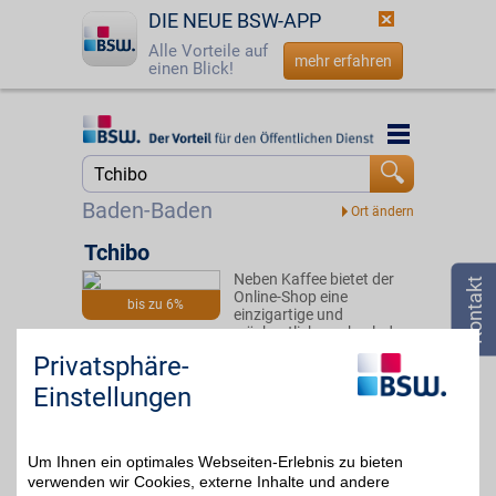
DIE NEUE BSW-APP
Alle Vorteile auf
mehr erfahren
einen Blick!
Startseite
Startseite
Jetzt BSW-Mitglied werden
Suche
Baden-Baden
Login
Tchibo
Neben Kaffee bietet der
☎
0800 - 279 25 82
Online-Shop eine
bis zu 6%
einzigartige und
wöchentlich wechselnde
Einkaufswelt aus Mode,
Privatsphäre-
Schmuck, Wohnen u. v.
m. stets abgestimmt auf
Einstellungen
die saisonalen Wünsche
der Kunden.
Um Ihnen ein optimales Webseiten-Erlebnis zu bieten
Zum Partnerprofil
verwenden wir Cookies, externe Inhalte und andere