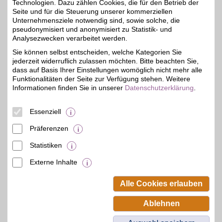
Technologien. Dazu zählen Cookies, die für den Betrieb der
Seite und für die Steuerung unserer kommerziellen
Unternehmensziele notwendig sind, sowie solche, die
BestChoice home&living Gutschein
pseudonymisiert und anonymisiert zu Statistik- und
Zuhause, so wie Sie es
Analysezwecken verarbeitet werden.
lieben. Wohnen,
4%
Sie können selbst entscheiden, welche Kategorien Sie
Dekorieren und Einrichten
jederzeit widerruflich zulassen möchten. Bitte beachten Sie,
ganz nach Ihrem
Geschmack mit einer
dass auf Basis Ihrer Einstellungen womöglich nicht mehr alle
großen Auswahl an
Funktionalitäten der Seite zur Verfügung stehen. Weitere
starken Marken. Ideal, um
Informationen finden Sie in unserer
Datenschutzerklärung
.
den eigenen vier Wänden
eine persönliche Note zu
geben. Mit BSW im
Essenziell
Vorteil.
Präferenzen
Zum Partnerprofil
Statistiken
Externe Inhalte
© BSW Verbraucher-Service
Beamten-Selbsthilfewerk GmbH.
Alle Cookies erlauben
Alle Rechte vorbehalten.
Ablehnen