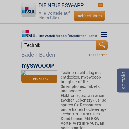
DIE NEUE BSW-APP
Alle Vorteile auf
mehr erfahren
einen Blick!
Startseite
Startseite
Jetzt BSW-Mitglied werden
Suche
Baden-Baden
Login
mySWOOOP
Technik nachhaltig neu
☎
0800 - 279 25 82
entdecken. myswooop
bis zu 5%
bringt geprüfte
Smartphones, Tablets
und andere
Elektronikgeräte in einen
zweiten Lebenszyklus. So
sparen Sie Ressourcen
und erhalten hochwertige
Technik zu attraktiven
Konditionen. Mit BSW-
Vorteil wird Ihre Auswahl
noch smarter.