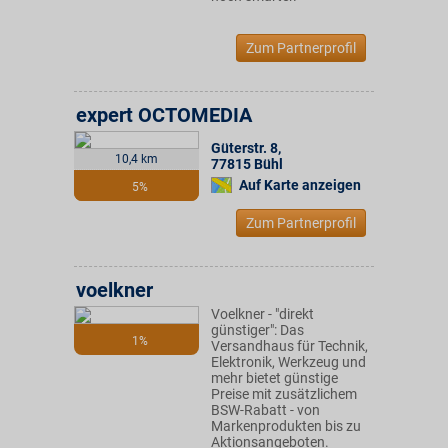
Zum Partnerprofil
expert OCTOMEDIA
Güterstr. 8
,
10,4 km
77815
Bühl
Auf Karte anzeigen
5%
Zum Partnerprofil
voelkner
Voelkner - "direkt
günstiger": Das
1%
Versandhaus für Technik,
Elektronik, Werkzeug und
mehr bietet günstige
Preise mit zusätzlichem
BSW-Rabatt - von
Markenprodukten bis zu
Aktionsangeboten.