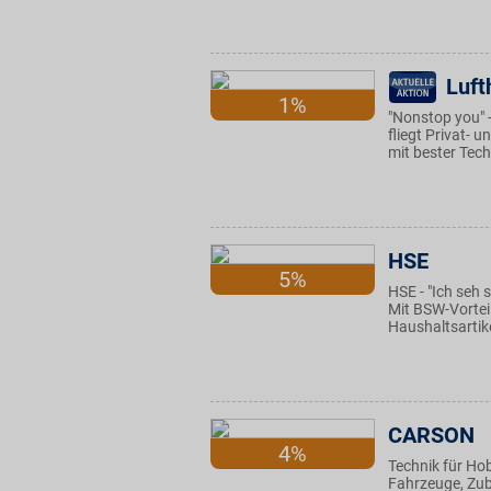
Luft
1%
"Nonstop you" -
fliegt Privat- 
mit bester Tech
HSE
5%
HSE - "Ich seh
Mit BSW-Vortei
Haushaltsarti
CARSON
4%
Technik für Ho
Fahrzeuge, Zub