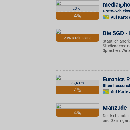
media@ho
5,3 km
Grete-Schicke
4%
Auf Karte
Die SGD -
20% Direktabzug
Staatlich aner
Studiengemeins
Sprachen, Wirt
Euronics 
32,6 km
Rheinhessenstr
4%
Auf Karte
Manzude
4%
Deutschlands n
und Gamingartik