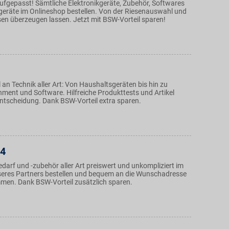
ufgepasst! Sämtliche Elektronikgeräte, Zubehör, Softwares
eräte im Onlineshop bestellen. Von der Riesenauswahl und
sen überzeugen lassen. Jetzt mit BSW-Vorteil sparen!
an Technik aller Art: Von Haushaltsgeräten bis hin zu
ment und Software. Hilfreiche Produkttests und Artikel
 Entscheidung. Dank BSW-Vorteil extra sparen.
24
darf und -zubehör aller Art preiswert und unkompliziert im
eres Partners bestellen und bequem an die Wunschadresse
mmen. Dank BSW-Vorteil zusätzlich sparen.