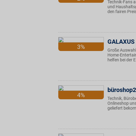
Technik-Fans a
und Haushaltsg
den fairen Prei
GALAXUS
3%
Große Auswahl 
Home-Entertain
helfen bei der
büroshop
4%
Technik, Bürobe
Onlineshop uns
geliefert beko