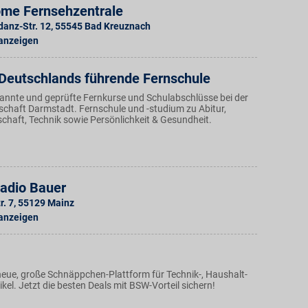
me Fernsehzentrale
danz-Str. 12
,
55545
Bad Kreuznach
 anzeigen
 Deutschlands führende Fernschule
kannte und geprüfte Fernkurse und Schulabschlüsse bei der
chaft Darmstadt. Fernschule und -studium zu Abitur,
schaft, Technik sowie Persönlichkeit & Gesundheit.
Radio Bauer
. 7
,
55129
Mainz
 anzeigen
eue, große Schnäppchen-Plattform für Technik-, Haushalt-
el. Jetzt die besten Deals mit BSW-Vorteil sichern!