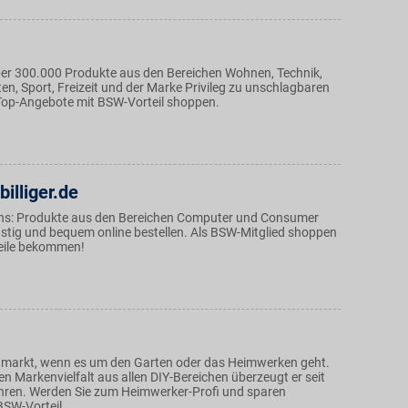
über 300.000 Produkte aus den Bereichen Wohnen, Technik,
n, Sport, Freizeit und der Marke Privileg zu unschlagbaren
 Top-Angebote mit BSW-Vorteil shoppen.
illiger.de
ans: Produkte aus den Bereichen Computer und Consumer
nstig und bequem online bestellen. Als BSW-Mitglied shoppen
eile bekommen!
chmarkt, wenn es um den Garten oder das Heimwerken geht.
en Markenvielfalt aus allen DIY-Bereichen überzeugt er seit
hren. Werden Sie zum Heimwerker-Profi und sparen
BSW-Vorteil.