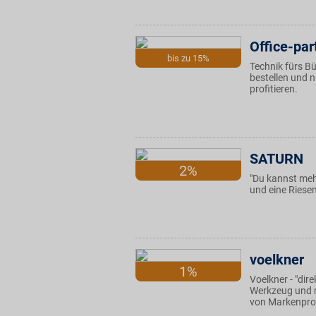
Office-par
bis zu 15%
Technik fürs B
bestellen und 
profitieren.
SATURN
2%
"Du kannst mehr
und eine Ries
voelkner
1%
Voelkner - "dir
Werkzeug und m
von Markenpro