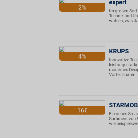
expert
2%
Im großen Sort
Technik und Unt
wählen, was da
KRUPS
4%
Innovative Tec
leistungsstarke
modernes Desi
Vorteil sparen.
STARMOB
16€
Ein neues Smar
Sortiment von 
wie beispiels