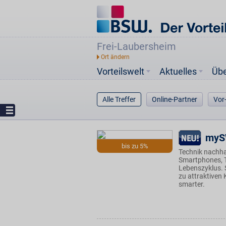
Frei-Laubersheim
Vorteilswelt
Aktuelles
Üb
Alle Treffer
Online-Partner
Vor
my
bis zu 5%
Technik nachha
Smartphones, T
Lebenszyklus. 
zu attraktiven
smarter.