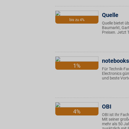
Quelle
bis zu 4%
Quelle bietet 
Baumarkt, Garte
Preisen. Jetzt
notebooksb
1%
Für Technik-F
Electronics gü
und beste Vort
OBI
4%
OBI ist Ihr Fa
Mit seiner groß
mehr als 50 Ja
zusätzlich mit 