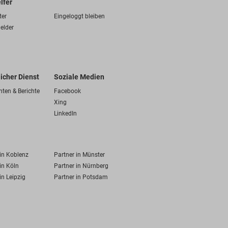
lfer
ter
Eingeloggt bleiben
elder
licher Dienst
Soziale Medien
hten & Berichte
Facebook
Xing
LinkedIn
 in Koblenz
Partner in Münster
in Köln
Partner in Nürnberg
in Leipzig
Partner in Potsdam