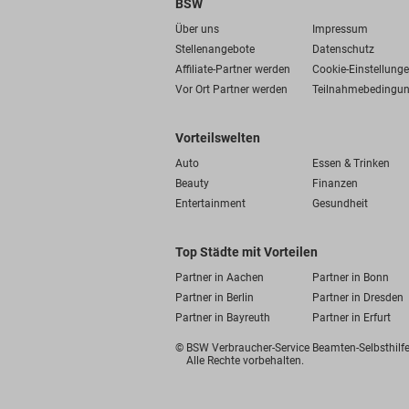
BSW
Über uns
Impressum
Stellenangebote
Datenschutz
Affiliate-Partner werden
Cookie-Einstellung
Vor Ort Partner werden
Teilnahmebedingu
Vorteilswelten
Auto
Essen & Trinken
Beauty
Finanzen
Entertainment
Gesundheit
Top Städte mit Vorteilen
Partner in Aachen
Partner in Bonn
Partner in Berlin
Partner in Dresden
Partner in Bayreuth
Partner in Erfurt
© BSW Verbraucher-Service
Beamten-Selbsthil
Alle Rechte vorbehalten.