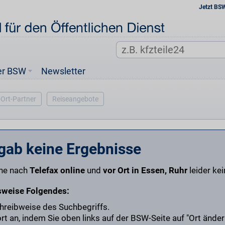
Jetzt BS
er BSW
Newsletter
-Ort-Partner
Reiseangebote
gab keine Ergebnisse
che nach
Telefax online
und
vor Ort in Essen, Ruhr
leider ke
sweise Folgendes:
chreibweise des Suchbegriffs.
t an, indem Sie oben links auf der BSW-Seite auf "Ort änder