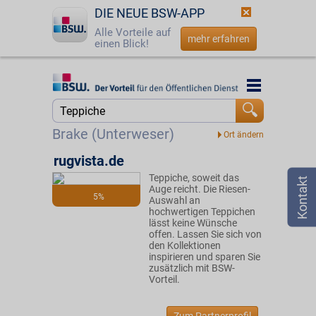
DIE NEUE BSW-APP
Alle Vorteile auf
mehr erfahren
einen Blick!
Startseite
Startseite
Jetzt BSW-Mitglied werden
Suche
Brake (Unterweser)
Login
rugvista.de
Teppiche, soweit das
☎
0800 - 279 25 82
Auge reicht. Die Riesen-
5%
Auswahl an
hochwertigen Teppichen
lässt keine Wünsche
offen. Lassen Sie sich von
den Kollektionen
inspirieren und sparen Sie
zusätzlich mit BSW-
Vorteil.