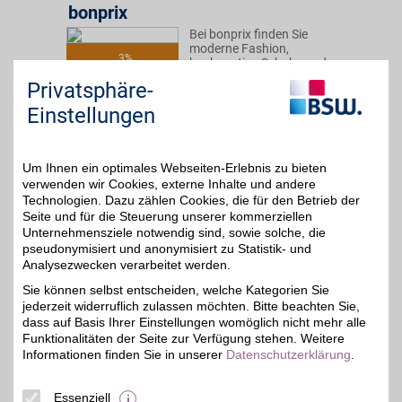
bonprix
Bei bonprix finden Sie
moderne Fashion,
3%
hochwertige Schuhe und
inspirierende Wohnideen.
Privatsphäre-
Die Styles überzeugen
durch Qualität und
Einstellungen
Vielfalt. Entdecken Sie
angesagte Trends, die zu
jedem Geschmack
passen.
Um Ihnen ein optimales Webseiten-Erlebnis zu bieten
verwenden wir Cookies, externe Inhalte und andere
Technologien. Dazu zählen Cookies, die für den Betrieb der
Zum Partnerprofil
Seite und für die Steuerung unserer kommerziellen
Unternehmensziele notwendig sind, sowie solche, die
pseudonymisiert und anonymisiert zu Statistik- und
Analysezwecken verarbeitet werden.
hessnatur
Sie können selbst entscheiden, welche Kategorien Sie
100% ökologisch ist die
jederzeit widerruflich zulassen möchten. Bitte beachten Sie,
Biomode von hessnatur.
10%
Die Naturkleidung für
dass auf Basis Ihrer Einstellungen womöglich nicht mehr alle
Damen, Herren und
Funktionalitäten der Seite zur Verfügung stehen. Weitere
Kinder ist aus Bio-
Informationen finden Sie in unserer
Datenschutzerklärung
.
Baumwolle aus
kontrolliertem Anbau und
unter sozial fairen
Essenziell