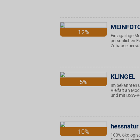
MEINFOT
12%
Einzigartige Mo
persönlichen Fo
Zuhause persönl
KLiNGEL
5%
Im bekannten u
Vielfalt an Mo
und mit BSW-Vo
hessnatur
10%
100% ökologisc