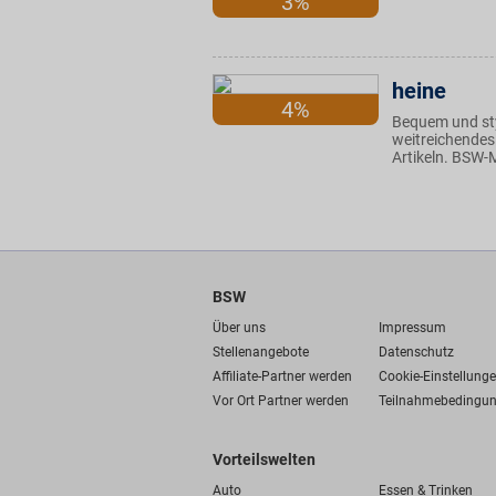
3%
heine
4%
Bequem und styl
weitreichendes
Artikeln. BSW-M
BSW
Über uns
Impressum
Stellenangebote
Datenschutz
Affiliate-Partner werden
Cookie-Einstellung
Vor Ort Partner werden
Teilnahmebedingu
Vorteilswelten
Auto
Essen & Trinken