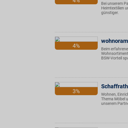
4%
Bei unserem Pa
Heimtextilien 
günstiger.
wohnoram
4%
Beim erfahren
Wohnsortiment 
BSW-Vorteil sp
Schaffrath
3%
Wohnen, Einrich
Thema Möbel un
unserem Partne