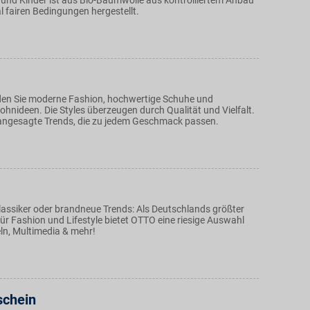
und Kinder ist aus Bio-Baumwolle aus kontrolliertem Anbau
l fairen Bedingungen hergestellt.
nden Sie moderne Fashion, hochwertige Schuhe und
ohnideen. Die Styles überzeugen durch Qualität und Vielfalt.
angesagte Trends, die zu jedem Geschmack passen.
assiker oder brandneue Trends: Als Deutschlands größter
ür Fashion und Lifestyle bietet OTTO eine riesige Auswahl
n, Multimedia & mehr!
chein