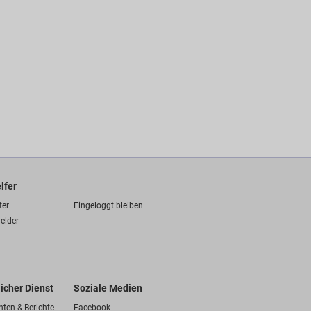
lfer
ter
Eingeloggt bleiben
elder
licher Dienst
Soziale Medien
hten & Berichte
Facebook