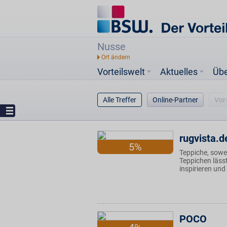
Nusse
Vorteilswelt
Aktuelles
Üb
Alle Treffer
Online-Partner
Vor
rugvista.d
5%
Teppiche, sowe
Teppichen läss
inspirieren und
POCO