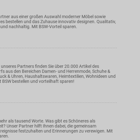
rtner aus einer großen Auswahl moderner Möbel sowie
s bestellen und das Zuhause innovativ designen. Qualitativ,
 und nachhaltig. Mit BSW-Vorteil sparen.
unseres Partners finden Sie über 20.000 Artikel des
rfs aus den Bereichen Damen- und Herrenmode, Schuhe &
ck & Uhren, Haushaltswaren, Heimtextilien, Wohnideen und
 BSW bestellen und vorteilhaft sparen!
mehr als tausend Worte. Was gibt es Schöneres als
t? Unser Partner hilft Ihnen dabei, die gemeinsam
eignisse festzuhalten und Erinnerungen zu verewigen. Mit
aren.