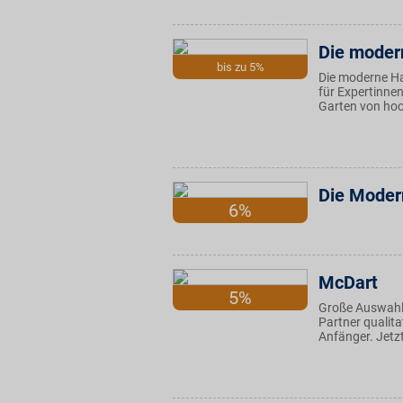
Die moder
bis zu 5%
Die moderne H
für Expertinne
Garten von hoc
Die Moder
6%
McDart
5%
Große Auswahl 
Partner qualit
Anfänger. Jetzt