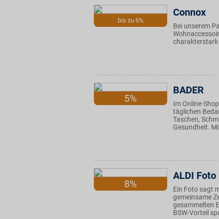
Connox
bis zu 6%
Bei unserem Pa
Wohnaccessoire
charakterstark
BADER
5%
Im Online-Shop 
täglichen Beda
Taschen, Schmu
Gesundheit. Mit
ALDI Foto
8%
Ein Foto sagt 
gemeinsame Zei
gesammelten Er
BSW-Vorteil sp