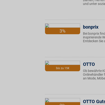
Damen, Herren 
und unter sozia
bonprix
3%
Bei bonprix fi
inspirierende W
Entdecken Sie 
OTTO
bis zu 15€
Ob bewährte Kl
Onlinehändler f
an Mode, Möbel
OTTO Guts