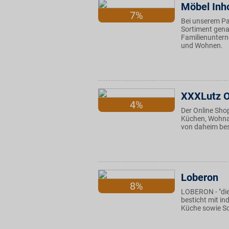
Möbel Inh
7%
Bei unserem Pa
Sortiment genau
Familienuntern
und Wohnen.
XXXLutz O
4%
Der Online Sho
Küchen, Wohnac
von daheim best
Loberon
8%
LOBERON - "die
besticht mit i
Küche sowie Sc