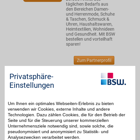
täglichen Bedarfs aus
den Bereichen Damen-
und Herrenmode, Schuhe
& Taschen, Schmuck &
Uhren, Haushaltswaren,
Heimtextilien, Wohnideen
und Gesundheit. Mit BSW
bestellen und vorteilhaft
sparen!
Zum Partnerprofil
Privatsphäre-
MEIN FISCHER SEIT 1832
Einstellungen
Entdecken Sie
hochwertige Damen- und
35,2 km
Herrenmode sowie die
5% Direktabzug
Um Ihnen ein optimales Webseiten-Erlebnis zu bieten
Vielfalt von Top-Marken
zu Top-Preisen. Jetzt
verwenden wir Cookies, externe Inhalte und andere
auch mit BSW-Vorteil
Technologien. Dazu zählen Cookies, die für den Betrieb der
Seite und für die Steuerung unserer kommerziellen
Heinrichstr. 30
,
Unternehmensziele notwendig sind, sowie solche, die
07545
Gera
pseudonymisiert und anonymisiert zu Statistik- und
Auf Karte anzeigen
Analysezwecken verarbeitet werden.