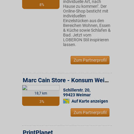
individuelle Art, nach
8%
Hause zu kommen". Der
Online-Shop besticht mit
individuellen
Einzelstücken aus den
Bereichen Wohnen, Essen
& Küche sowie Schlafen &
Bad. Jetzt vom
LOBERON Stil inspirieren
lassen.
Zum Partnerprofil
Marc Cain Store - Konsum Weimar Gruppe
Schillerstr. 20
,
18,7 km
99423
Weimar
Auf Karte anzeigen
3%
Zum Partnerprofil
PrintPlanet