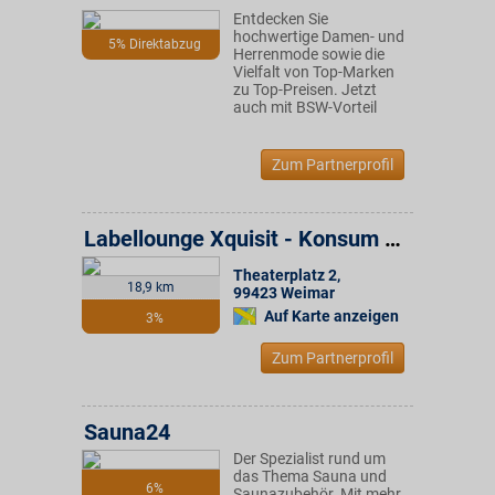
Entdecken Sie
hochwertige Damen- und
5% Direktabzug
Herrenmode sowie die
Vielfalt von Top-Marken
zu Top-Preisen. Jetzt
auch mit BSW-Vorteil
Zum Partnerprofil
Labellounge Xquisit - Konsum Weimar Gruppe
Theaterplatz 2
,
18,9 km
99423
Weimar
Auf Karte anzeigen
3%
Zum Partnerprofil
Sauna24
Der Spezialist rund um
das Thema Sauna und
6%
Saunazubehör. Mit mehr