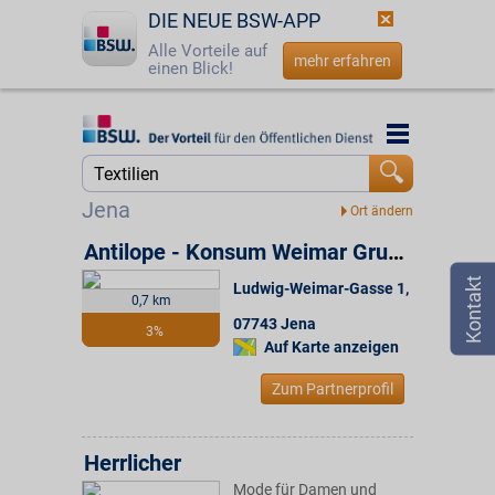
DIE NEUE BSW-APP
Alle Vorteile auf
mehr erfahren
einen Blick!
Startseite
Startseite
Jetzt BSW-Mitglied werden
Suche
Jena
Login
Antilope - Konsum Weimar Gruppe
Ludwig-Weimar-Gasse 1
,
☎
0800 - 279 25 82
0,7 km
07743
Jena
3%
Auf Karte anzeigen
Zum Partnerprofil
Herrlicher
Mode für Damen und