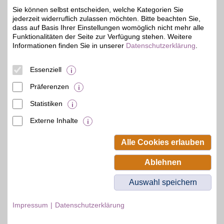
Sie können selbst entscheiden, welche Kategorien Sie
Zum Partnerprofil
jederzeit widerruflich zulassen möchten. Bitte beachten Sie,
dass auf Basis Ihrer Einstellungen womöglich nicht mehr alle
Funktionalitäten der Seite zur Verfügung stehen. Weitere
Kinderland Zien
Informationen finden Sie in unserer
Datenschutzerklärung
.
Sorge 9-11
,
35,5 km
Essenziell
07545
Gera
Auf Karte anzeigen
2%
Präferenzen
Zum Partnerprofil
Statistiken
Externe Inhalte
© BSW Verbraucher-Service
Beamten-Selbsthilfewerk GmbH.
Alle Cookies erlauben
Alle Rechte vorbehalten.
Ablehnen
Auswahl speichern
Impressum
Datenschutzerklärung