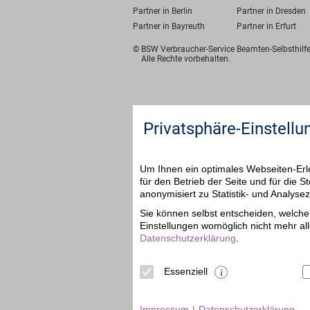
Partner in Berlin
Partner in Dresden
Partner in Bayreuth
Partner in Erfurt
© BSW Verbraucher-Service
Beamten-Selbsthil
Alle Rechte vorbehalten.
Privatsphäre-Einstellu
Um Ihnen ein optimales Webseiten-Erle
für den Betrieb der Seite und für die
anonymisiert zu Statistik- und Analys
Sie können selbst entscheiden, welche 
Einstellungen womöglich nicht mehr all
Datenschutzerklärung
.
Essenziell
Impressum
Datenschutzerklärung