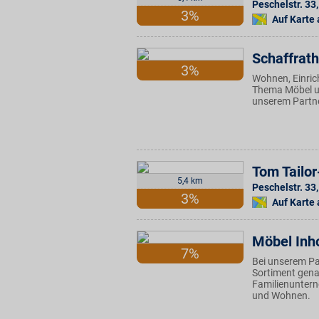
Peschelstr. 33
,
3%
Auf Karte
Schaffrath
3%
Wohnen, Einrich
Thema Möbel un
unserem Partne
Tom Tailo
5,4 km
Peschelstr. 33
,
3%
Auf Karte
Möbel Inh
7%
Bei unserem Pa
Sortiment genau
Familienuntern
und Wohnen.