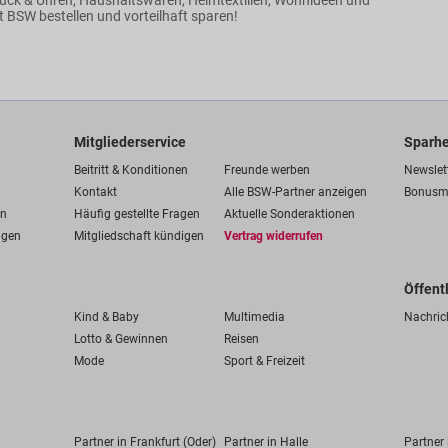
ck & Uhren, Haushaltswaren, Heimtextilien, Wohnideen und
 BSW bestellen und vorteilhaft sparen!
Mitgliederservice
Sparhe
Beitritt & Konditionen
Freunde werben
Newslet
Kontakt
Alle BSW-Partner anzeigen
Bonusm
en
Häufig gestellte Fragen
Aktuelle Sonderaktionen
ngen
Mitgliedschaft kündigen
Vertrag widerrufen
Öffent
Kind & Baby
Multimedia
Nachric
Lotto & Gewinnen
Reisen
Mode
Sport & Freizeit
Partner in Frankfurt (Oder)
Partner in Halle
Partner