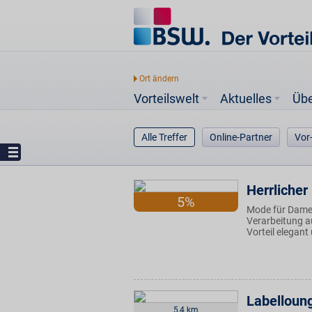
Vorteilswelt
Aktuelles
Üb
Alle Treffer
Online-Partner
Vor
Herrlicher
5%
Mode für Damen
Verarbeitung au
Vorteil elegant
Labelloun
5,4 km