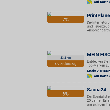
Auf Karte
PrintPlane
7%
Die Internetdru
und Feuerzeuge
Ansprechpartne
MEIN FISC
23,2 km
Entdecken Sie 
5% Direktabzug
Top-Marken zu 
Markt 2
,
01662
Auf Karte
Sauna24
6%
Der Spezialist
20 Jahren Erfah
um sich den Tr