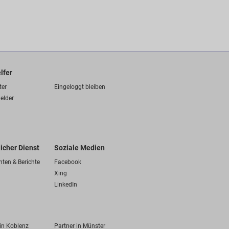
lfer
ter
Eingeloggt bleiben
elder
licher Dienst
Soziale Medien
hten & Berichte
Facebook
Xing
LinkedIn
 in Koblenz
Partner in Münster