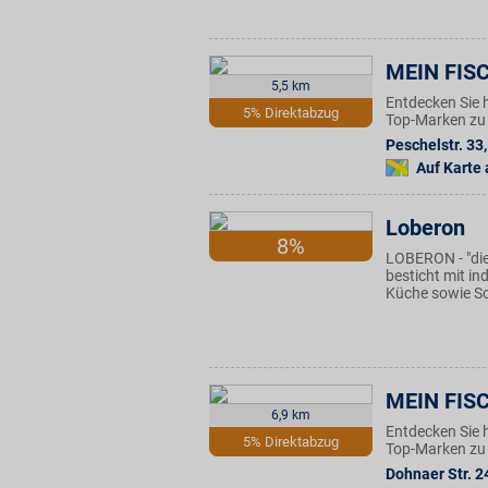
MEIN FISC
5,5 km
Entdecken Sie 
5% Direktabzug
Top-Marken zu 
Peschelstr. 33
,
Auf Karte
Loberon
8%
LOBERON - "die
besticht mit i
Küche sowie Sc
MEIN FISC
6,9 km
Entdecken Sie 
5% Direktabzug
Top-Marken zu 
Dohnaer Str. 2