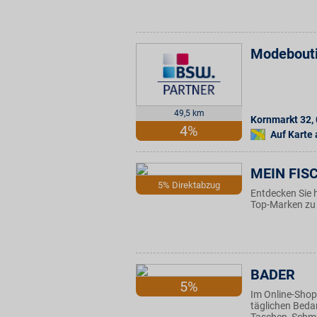
Modebout
49,5 km
Kornmarkt 32
,
4%
Auf Karte
MEIN FISC
5% Direktabzug
Entdecken Sie 
Top-Marken zu 
BADER
5%
Im Online-Shop 
täglichen Beda