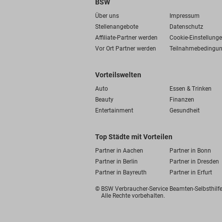
BSW
Über uns
Impressum
Stellenangebote
Datenschutz
Affiliate-Partner werden
Cookie-Einstellung
Vor Ort Partner werden
Teilnahmebedingu
Vorteilswelten
Auto
Essen & Trinken
Beauty
Finanzen
Entertainment
Gesundheit
Top Städte mit Vorteilen
Partner in Aachen
Partner in Bonn
Partner in Berlin
Partner in Dresden
Partner in Bayreuth
Partner in Erfurt
© BSW Verbraucher-Service
Beamten-Selbsthil
Alle Rechte vorbehalten.