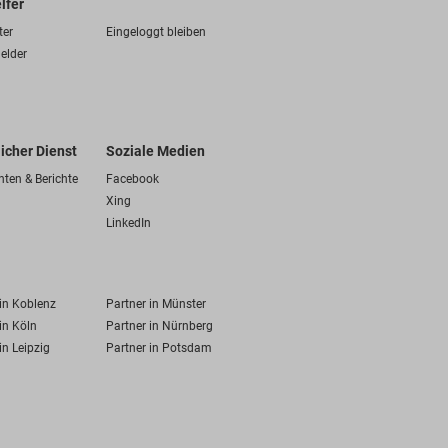
lfer
ter
Eingeloggt bleiben
elder
licher Dienst
Soziale Medien
hten & Berichte
Facebook
Xing
LinkedIn
 in Koblenz
Partner in Münster
in Köln
Partner in Nürnberg
in Leipzig
Partner in Potsdam