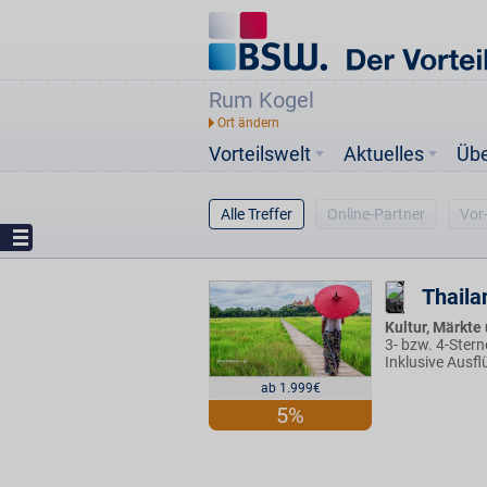
Rum Kogel
Vorteilswelt
Aktuelles
Üb
Alle Treffer
Online-Partner
Vor
Thaila
Kultur, Märkte
3- bzw. 4-Stern
Inklusive Ausfl
ab 1.999€
5%