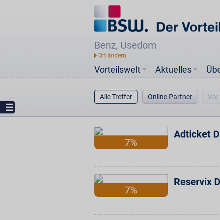
Benz, Usedom
Vorteilswelt
Aktuelles
Üb
Alle Treffer
Online-Partner
Vor
Adticket 
7%
Reservix 
7%