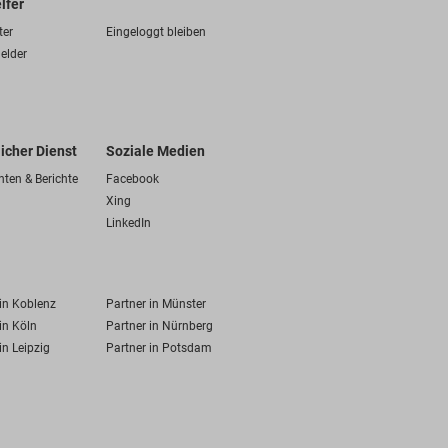
lfer
ter
Eingeloggt bleiben
elder
licher Dienst
Soziale Medien
hten & Berichte
Facebook
Xing
LinkedIn
 in Koblenz
Partner in Münster
in Köln
Partner in Nürnberg
in Leipzig
Partner in Potsdam