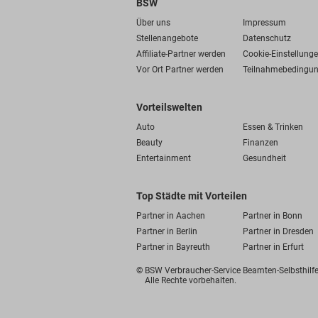
BSW
Über uns
Impressum
Stellenangebote
Datenschutz
Affiliate-Partner werden
Cookie-Einstellung
Vor Ort Partner werden
Teilnahmebedingu
Vorteilswelten
Auto
Essen & Trinken
Beauty
Finanzen
Entertainment
Gesundheit
Top Städte mit Vorteilen
Partner in Aachen
Partner in Bonn
Partner in Berlin
Partner in Dresden
Partner in Bayreuth
Partner in Erfurt
© BSW Verbraucher-Service
Beamten-Selbsthil
Alle Rechte vorbehalten.