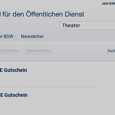
Jetzt BS
er BSW
Newsletter
-Ort-Partner
Reiseangebote
Such
DE Gutschein
DE Gutschein