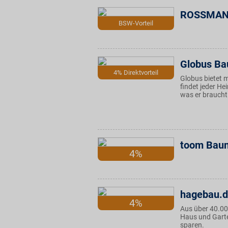
ROSSMANN
BSW-Vorteil
Globus Ba
4% Direktvorteil
Globus bietet 
findet jeder H
was er braucht
toom Baum
4%
hagebau.
4%
Aus über 40.00
Haus und Garte
sparen.