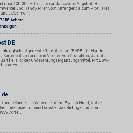
mit über 100.000 Artikeln ein umfassendes Angebot. Hier
eimwerker und Handwerker, vom Anfänger bis zum Profi, alles
 und vieles mehr.
7855
Achern
 anzeigen
ost DE
für biologisch artgerechte Rohfütterung (BARF) für Hunde
s Sortiment umfasst eine Vielzahl von Produkten, darunter
Kauartikel, Flocken und Nahrungsergänzungsmittel. Mit BSW-
ich sparen.
z.de
rtner bleiben keine Wünsche offen. Egal ob Hund, Katze
Hier findet jeder für sein Haustier das Richtige und spart
BSW-Vorteil.