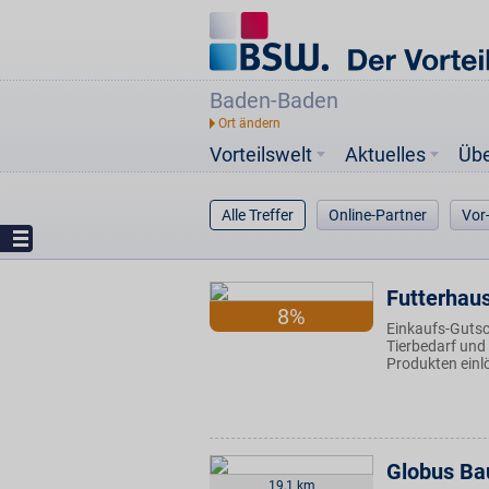
Baden-Baden
Vorteilswelt
Aktuelles
Üb
Alle Treffer
Online-Partner
Vor
Futterhau
8%
Einkaufs-Gutsc
Tierbedarf und
Produkten einl
Globus Ba
19,1 km