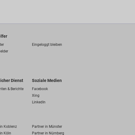
lfer
ter
Eingeloggt bleiben
elder
licher Dienst
Soziale Medien
hten & Berichte
Facebook
Xing
LinkedIn
 in Koblenz
Partner in Münster
in Köln
Partner in Nürnberg