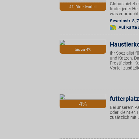
Globus bietet 
4% Direktvorteil
findet jeder H
was er braucht
Severinstr. 8
,
7
Auf Karte
Haustierk
bis zu 4%
Ihr Spezialist 
und Katzen. Da
Frostfleisch, 
Vorteil zusätzl
futterplat
4%
Bei unserem Pa
oder Kleintier. 
zusätzlich mit 