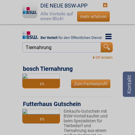
DIE NEUE BSW-APP
Alle Vorteile auf
mehr erfahren
einen Blick!
Startseite
Startseite
Jetzt BSW-Mitglied werden
Suche
Login
bosch Tiernahrung
☎
0800 - 279 25 82
Zum Partnerprofil
6%
Futterhaus Gutschein
Einkaufs-Gutschein mit
BSW-Vorteil kaufen und
8%
beim Spezialisten für
Tierbedarf und
Tiernahrung aus einem