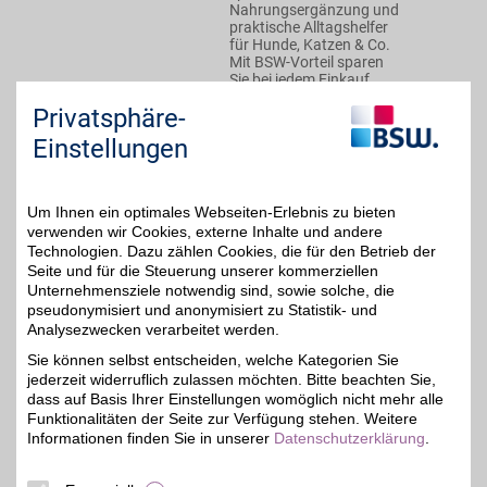
Nahrungsergänzung und
praktische Alltagshelfer
für Hunde, Katzen & Co.
Mit BSW-Vorteil sparen
Sie bei jedem Einkauf.
Privatsphäre-
Zum Partnerprofil
Einstellungen
zooplus Gutschein
Um Ihnen ein optimales Webseiten-Erlebnis zu bieten
verwenden wir Cookies, externe Inhalte und andere
Technologien. Dazu zählen Cookies, die für den Betrieb der
Zum Partnerprofil
5%
Seite und für die Steuerung unserer kommerziellen
Unternehmensziele notwendig sind, sowie solche, die
pseudonymisiert und anonymisiert zu Statistik- und
Analysezwecken verarbeitet werden.
zooplus
Sie können selbst entscheiden, welche Kategorien Sie
Bei zooplus kann man mit
jederzeit widerruflich zulassen möchten. Bitte beachten Sie,
BSW-Vorteil bei über
bis zu 2%
8.000 Markenprodukte
dass auf Basis Ihrer Einstellungen womöglich nicht mehr alle
an Futter und Zubehör für
Funktionalitäten der Seite zur Verfügung stehen. Weitere
Hund, Katze und Co.
Informationen finden Sie in unserer
Datenschutzerklärung
.
sparen. zooplus bietet
auch kostenlose
Beratungen rund ums