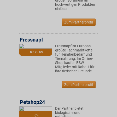
großen Sortiment an
hochwertigen Produkten
einlösen.
Zum Partnerprofil
Fressnapf
Fressnapf ist Europas
größte Fachmarktkette
bis zu 6%
für Heimtierbedarf und
Tiernahrung. Im Online-
Shop kaufen BSW-
Mitglieder mit Rabatt für
ihre tierischen Freunde.
Zum Partnerprofil
Petshop24
Der Partner bietet
biologische und
6%
natürliche