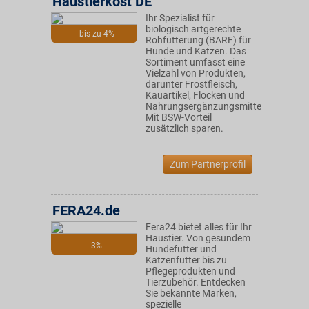
Haustierkost DE
Ihr Spezialist für
biologisch artgerechte
bis zu 4%
Rohfütterung (BARF) für
Hunde und Katzen. Das
Sortiment umfasst eine
Vielzahl von Produkten,
darunter Frostfleisch,
Kauartikel, Flocken und
Nahrungsergänzungsmittel.
Mit BSW-Vorteil
zusätzlich sparen.
Zum Partnerprofil
FERA24.de
Fera24 bietet alles für Ihr
Haustier. Von gesundem
3%
Hundefutter und
Katzenfutter bis zu
Pflegeprodukten und
Tierzubehör. Entdecken
Sie bekannte Marken,
spezielle