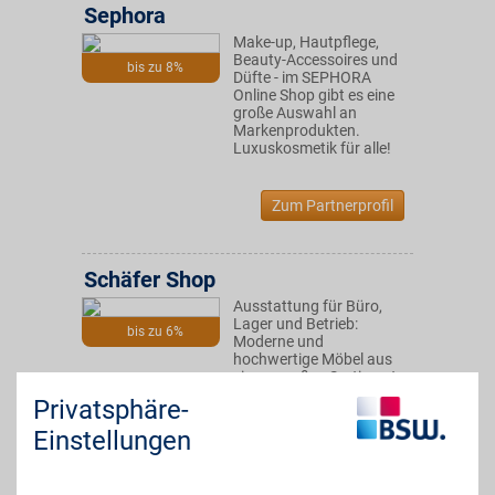
Sephora
Make-up, Hautpflege,
Beauty-Accessoires und
bis zu 8%
Düfte - im SEPHORA
Online Shop gibt es eine
große Auswahl an
Markenprodukten.
Luxuskosmetik für alle!
Zum Partnerprofil
Schäfer Shop
Ausstattung für Büro,
Lager und Betrieb:
bis zu 6%
Moderne und
hochwertige Möbel aus
einem großen Sortiment
bei unserem Partner
Privatsphäre-
kaufen. Kundenservice
steht hier an vorderster
Einstellungen
Stelle. Zusätzlichen BSW-
Vorteil nutzen!