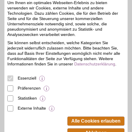
Um Ihnen ein optimales Webseiten-Erlebnis zu bieten
Zum Partnerprofil
verwenden wir Cookies, externe Inhalte und andere
Technologien. Dazu zählen Cookies, die für den Betrieb der
Seite und für die Steuerung unserer kommerziellen
Unternehmensziele notwendig sind, sowie solche, die
büroplus
pseudonymisiert und anonymisiert zu Statistik- und
Zu attraktiven Preisen
Analysezwecken verarbeitet werden.
aus einer großen Auswahl
4%
Sie können selbst entscheiden, welche Kategorien Sie
von Büroartikeln bei
jederzeit widerruflich zulassen möchten. Bitte beachten Sie,
unserem Partner-
Discounter bestellen. Für
dass auf Basis Ihrer Einstellungen womöglich nicht mehr alle
Büro sowie Haushalt wird
Funktionalitäten der Seite zur Verfügung stehen. Weitere
hier jeder fündig und kann
Informationen finden Sie in unserer
Datenschutzerklärung
.
mit BSW-Vorteil
obendrein sparen.
Essenziell
Zum Partnerprofil
Präferenzen
Statistiken
mehr anzeigen
Externe Inhalte
© BSW Verbraucher-Service
Beamten-Selbsthilfewerk GmbH.
Alle Cookies erlauben
Alle Rechte vorbehalten.