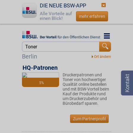
DIE NEUE BSW-APP
Alle Vorteile auf
mehr erfahren
einen Blick!
Startseite
Startseite
Jetzt BSW-Mitglied werden
Suche
Berlin
Login
HQ-Patronen
Druckerpatronen und
☎
0800 - 279 25 82
Toner von hochwertiger
5%
Qualität online bestellen
und mit BSW-Vorteil beim
Kauf der Produkte rund
um Druckerzubehör und
Bürobedarf sparen.
Zum Partnerprofil