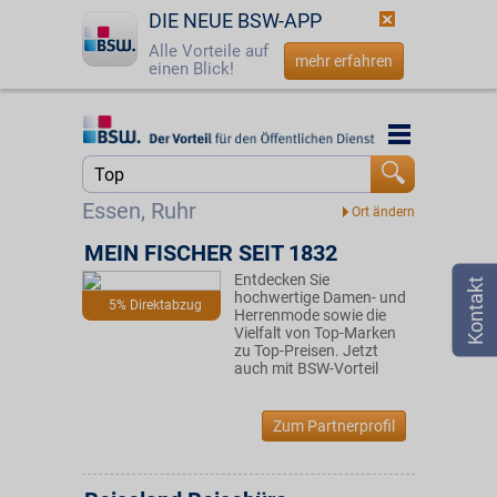
DIE NEUE BSW-APP
Alle Vorteile auf
mehr erfahren
einen Blick!
Startseite
Startseite
Jetzt BSW-Mitglied werden
Suche
Essen, Ruhr
Login
MEIN FISCHER SEIT 1832
Entdecken Sie
☎
0800 - 279 25 82
hochwertige Damen- und
5% Direktabzug
Herrenmode sowie die
Vielfalt von Top-Marken
zu Top-Preisen. Jetzt
auch mit BSW-Vorteil
Zum Partnerprofil