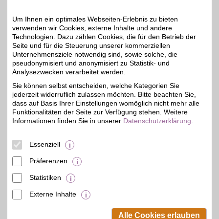
sparen!
Um Ihnen ein optimales Webseiten-Erlebnis zu bieten
Zum Partnerprofil
verwenden wir Cookies, externe Inhalte und andere
Technologien. Dazu zählen Cookies, die für den Betrieb der
Seite und für die Steuerung unserer kommerziellen
Unternehmensziele notwendig sind, sowie solche, die
Fackelmann
pseudonymisiert und anonymisiert zu Statistik- und
Unser Partner hat alles
Analysezwecken verarbeitet werden.
auf Lager, was in einer
4%
Sie können selbst entscheiden, welche Kategorien Sie
top ausgestatteten
jederzeit widerruflich zulassen möchten. Bitte beachten Sie,
Küche nicht fehlen darf.
Von der Muffinform und
dass auf Basis Ihrer Einstellungen womöglich nicht mehr alle
dem Allzweckmesser bis
Funktionalitäten der Seite zur Verfügung stehen. Weitere
zum Einmachglas. BSW-
Informationen finden Sie in unserer
Datenschutzerklärung
.
Mitglieder profitieren bei
der Bestellung extra.
Essenziell
Zum Partnerprofil
Präferenzen
Statistiken
mehr anzeigen
Externe Inhalte
© BSW Verbraucher-Service
Beamten-Selbsthilfewerk GmbH.
Alle Cookies erlauben