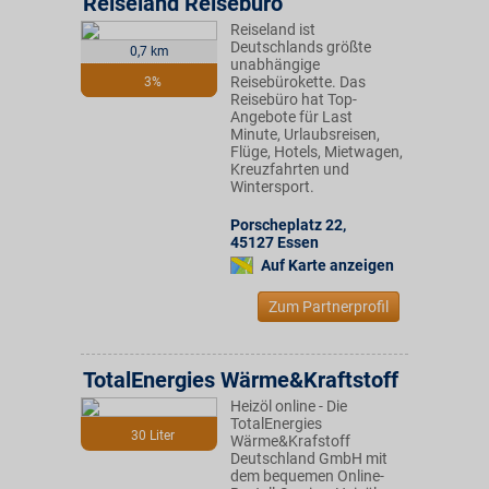
Reiseland Reisebüro
Reiseland ist
Deutschlands größte
0,7 km
unabhängige
Reisebürokette. Das
3%
Reisebüro hat Top-
Angebote für Last
Minute, Urlaubsreisen,
Flüge, Hotels, Mietwagen,
Kreuzfahrten und
Wintersport.
Porscheplatz 22
,
45127
Essen
Auf Karte anzeigen
Zum Partnerprofil
TotalEnergies Wärme&Kraftstoff
Heizöl online - Die
TotalEnergies
30 Liter
Wärme&Krafstoff
Deutschland GmbH mit
dem bequemen Online-