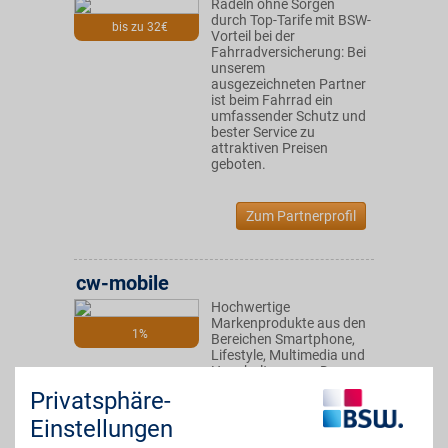
Radeln ohne Sorgen
durch Top-Tarife mit BSW-
bis zu 32€
Vorteil bei der
Fahrradversicherung: Bei
unserem
ausgezeichneten Partner
ist beim Fahrrad ein
umfassender Schutz und
bester Service zu
attraktiven Preisen
geboten.
Zum Partnerprofil
cw-mobile
Hochwertige
Markenprodukte aus den
1%
Bereichen Smartphone,
Lifestyle, Multimedia und
Haushaltswaren: Das
professionelle Team
Privatsphäre-
bietet den Kunden ein top
Preis-Leistungs-
Einstellungen
Verhältnis. Mit BSW