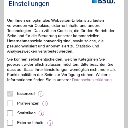
günstig wollen jetzt mit
Einstellungen
BSW-Vorteil Vertrag
abschließen.
Um Ihnen ein optimales Webseiten-Erlebnis zu bieten
Zum Partnerprofil
verwenden wir Cookies, externe Inhalte und andere
Technologien. Dazu zählen Cookies, die für den Betrieb der
Seite und für die Steuerung unserer kommerziellen
Unternehmensziele notwendig sind, sowie solche, die
HIGH
pseudonymisiert und anonymisiert zu Statistik- und
Unser Partner ist der
Analysezwecken verarbeitet werden.
Mobilfunk-Provider für
BSW-Vorteil
Sie können selbst entscheiden, welche Kategorien Sie
alle, die es einfach
jederzeit widerruflich zulassen möchten. Bitte beachten Sie,
mögen! Er bietet Ihnen ein
Top-Produkt im
dass auf Basis Ihrer Einstellungen womöglich nicht mehr alle
HIGHquality D-Netz zum
Funktionalitäten der Seite zur Verfügung stehen. Weitere
fairen Preis. Jetzt
Informationen finden Sie in unserer
Datenschutzerklärung
.
zusätzlich mit BSW-
Vorteil sparen.
Essenziell
Zum Partnerprofil
Präferenzen
Statistiken
mehr anzeigen
Externe Inhalte