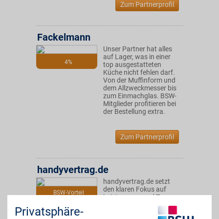
Zum Partnerprofil
Fackelmann
Unser Partner hat alles
auf Lager, was in einer
4%
top ausgestatteten
Küche nicht fehlen darf.
Von der Muffinform und
dem Allzweckmesser bis
zum Einmachglas. BSW-
Mitglieder profitieren bei
der Bestellung extra.
Zum Partnerprofil
handyvertrag.de
handyvertrag.de setzt
den klaren Fokus auf
BSW-Vorteil
Leistung pur und Top-
Tarife ohne Wenn und
Privatsphäre-
Aber. Für alle, die einfach