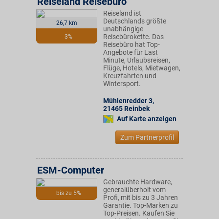
Reiseland Reisebüro
Reiseland ist
Deutschlands größte
26,7 km
unabhängige
Reisebürokette. Das
3%
Reisebüro hat Top-
Angebote für Last
Minute, Urlaubsreisen,
Flüge, Hotels, Mietwagen,
Kreuzfahrten und
Wintersport.
Mühlenredder 3
,
21465
Reinbek
Auf Karte anzeigen
Zum Partnerprofil
ESM-Computer
Gebrauchte Hardware,
generalüberholt vom
bis zu 5%
Profi, mit bis zu 3 Jahren
Garantie. Top-Marken zu
Top-Preisen. Kaufen Sie