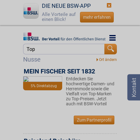
DIE NEUE BSW-APP
Alle Vorteile auf
mehr erfahren
einen Blick!
Startseite
Startseite
Jetzt BSW-Mitglied werden
Suche
Nusse
Login
MEIN FISCHER SEIT 1832
Entdecken Sie
☎
0800 - 279 25 82
hochwertige Damen- und
5% Direktabzug
Herrenmode sowie die
Vielfalt von Top-Marken
zu Top-Preisen. Jetzt
auch mit BSW-Vorteil
Zum Partnerprofil