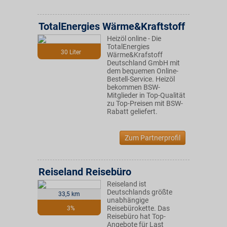
TotalEnergies Wärme&Kraftstoff
Heizöl online - Die
TotalEnergies
30 Liter
Wärme&Krafstoff
Deutschland GmbH mit
dem bequemen Online-
Bestell-Service. Heizöl
bekommen BSW-
Mitglieder in Top-Qualität
zu Top-Preisen mit BSW-
Rabatt geliefert.
Zum Partnerprofil
Reiseland Reisebüro
Reiseland ist
Deutschlands größte
33,5 km
unabhängige
Reisebürokette. Das
3%
Reisebüro hat Top-
Angebote für Last