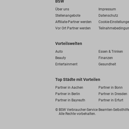
BSW
Über uns
Impressum
Stellenangebote
Datenschutz
Affiliate-Partner werden
Cookie-Einstellung
Vor Ort Partner werden
Teilnahmebedingu
Vorteilswelten
Auto
Essen & Trinken
Beauty
Finanzen
Entertainment
Gesundheit
Top Städte mit Vorteilen
Partner in Aachen
Partner in Bonn
Partner in Berlin
Partner in Dresden
Partner in Bayreuth
Partner in Erfurt
© BSW Verbraucher-Service
Beamten-Selbsthil
Alle Rechte vorbehalten.