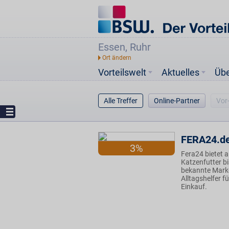
Essen, Ruhr
Vorteilswelt
Aktuelles
Üb
Alle Treffer
Online-Partner
Vor
FERA24.d
3%
Fera24 bietet 
Katzenfutter b
bekannte Marke
Alltagshelfer f
Einkauf.