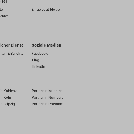
lfer
ter
Eingeloggt bleiben
elder
licher Dienst
Soziale Medien
hten & Berichte
Facebook
Xing
LinkedIn
 in Koblenz
Partner in Münster
in Köln
Partner in Nürnberg
in Leipzig
Partner in Potsdam