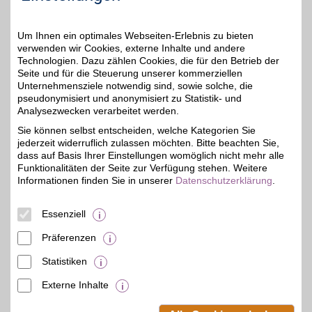
FahrradXXL Gutschein
Um Ihnen ein optimales Webseiten-Erlebnis zu bieten
verwenden wir Cookies, externe Inhalte und andere
Zum Partnerprofil
7%
Technologien. Dazu zählen Cookies, die für den Betrieb der
Seite und für die Steuerung unserer kommerziellen
Unternehmensziele notwendig sind, sowie solche, die
pseudonymisiert und anonymisiert zu Statistik- und
fahrrad-xxl.de
Analysezwecken verarbeitet werden.
Mit einer über 100
Sie können selbst entscheiden, welche Kategorien Sie
jährigen Erfahrung und
1,5%
jederzeit widerruflich zulassen möchten. Bitte beachten Sie,
Tradition sowie einer
exklusiven Auswahl
dass auf Basis Ihrer Einstellungen womöglich nicht mehr alle
hochwertiger
Funktionalitäten der Seite zur Verfügung stehen. Weitere
Fitnessartikel, Fahrräder,
Informationen finden Sie in unserer
Datenschutzerklärung
.
Bekleidungsartikel und
Zubehör bietet fahrrad-
xxl.de alles was das
Essenziell
Radfahrerherz begehrt.
Präferenzen
Zum Partnerprofil
Statistiken
Externe Inhalte
© BSW Verbraucher-Service