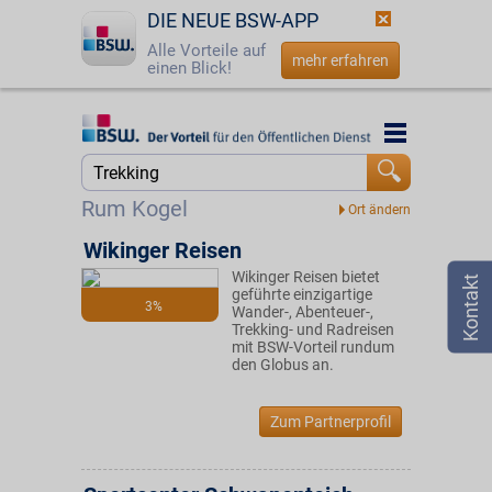
DIE NEUE BSW-APP
Alle Vorteile auf
mehr erfahren
einen Blick!
Startseite
Startseite
Jetzt BSW-Mitglied werden
Suche
Rum Kogel
Login
Wikinger Reisen
Wikinger Reisen bietet
☎
0800 - 279 25 82
geführte einzigartige
3%
Wander-, Abenteuer-,
Trekking- und Radreisen
mit BSW-Vorteil rundum
den Globus an.
Zum Partnerprofil