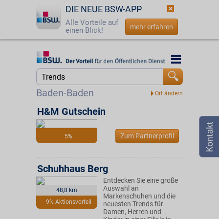
DIE NEUE BSW-APP
Alle Vorteile auf
mehr erfahren
einen Blick!
Startseite
Startseite
Jetzt BSW-Mitglied werden
Suche
Baden-Baden
Login
H&M Gutschein
☎
0800 - 279 25 82
Zum Partnerprofil
5%
Schuhhaus Berg
Entdecken Sie eine große
Auswahl an
48,8 km
Markenschuhen und die
9% Aktionsvorteil
neuesten Trends für
Damen, Herren und