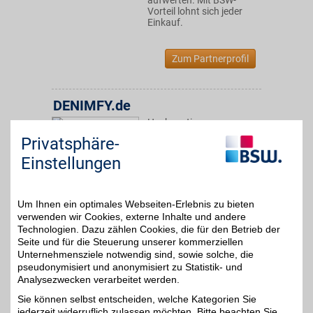
aufwerten. Mit BSW-
Vorteil lohnt sich jeder
Einkauf.
Zum Partnerprofil
DENIMFY.de
Hochwertige
Markenjeans und
Privatsphäre-
4%
trendige Mode für Herren.
Entdecken Sie Top-
Einstellungen
Marken zu attraktiven
Preisen. Mit BSW-Vorteil
lässt es sich dabei
zusätzlich sparen.
Um Ihnen ein optimales Webseiten-Erlebnis zu bieten
verwenden wir Cookies, externe Inhalte und andere
Technologien. Dazu zählen Cookies, die für den Betrieb der
Zum Partnerprofil
Seite und für die Steuerung unserer kommerziellen
Unternehmensziele notwendig sind, sowie solche, die
pseudonymisiert und anonymisiert zu Statistik- und
Analysezwecken verarbeitet werden.
Softperten
Sie können selbst entscheiden, welche Kategorien Sie
Software zum digitalen
jederzeit widerruflich zulassen möchten. Bitte beachten Sie,
Download oder als Paket