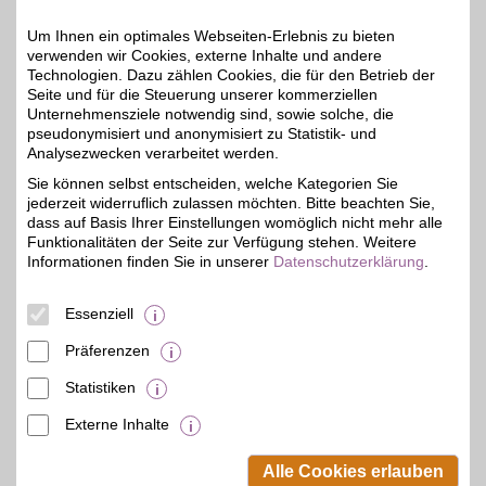
Zusätzlich mit BSW-
Vorteil sparen!
Um Ihnen ein optimales Webseiten-Erlebnis zu bieten
verwenden wir Cookies, externe Inhalte und andere
Technologien. Dazu zählen Cookies, die für den Betrieb der
Zum Partnerprofil
Seite und für die Steuerung unserer kommerziellen
Unternehmensziele notwendig sind, sowie solche, die
pseudonymisiert und anonymisiert zu Statistik- und
Analysezwecken verarbeitet werden.
McDart
Sie können selbst entscheiden, welche Kategorien Sie
Große Auswahl zu kleinen
jederzeit widerruflich zulassen möchten. Bitte beachten Sie,
Preisen: Kompetent und
5%
zuverlässig bietet unser
dass auf Basis Ihrer Einstellungen womöglich nicht mehr alle
Partner qualitatives
Funktionalitäten der Seite zur Verfügung stehen. Weitere
Zubehör rund ums Dart-
Informationen finden Sie in unserer
Datenschutzerklärung
.
Spiel. Für Kenner sowie
Anfänger. Jetzt bestellen
und mit BSW-Vorteil
Essenziell
sparen.
Präferenzen
Zum Partnerprofil
Statistiken
Externe Inhalte
© BSW Verbraucher-Service
Beamten-Selbsthilfewerk GmbH.
Alle Cookies erlauben
Alle Rechte vorbehalten.