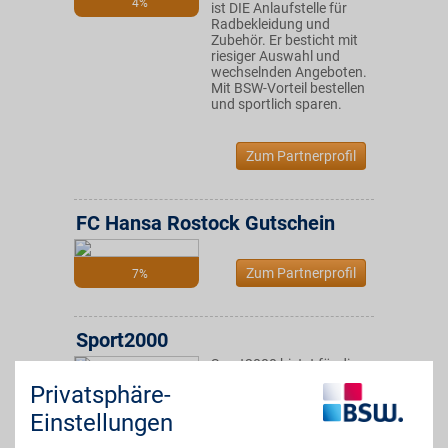
4%
ist DIE Anlaufstelle für
Radbekleidung und
Zubehör. Er besticht mit
riesiger Auswahl und
wechselnden Angeboten.
Mit BSW-Vorteil bestellen
und sportlich sparen.
Zum Partnerprofil
FC Hansa Rostock Gutschein
Zum Partnerprofil
7%
Sport2000
Sport2000 bietet für die
sportlichen Bedürfnisse
Privatsphäre-
4%
seiner Kunden
europaweit exklusive
Einstellungen
Marken und die neusten
Trends der Sportwelt.