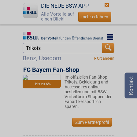
DIE NEUE BSW-APP
Alle Vorteile auf
mehr erfahren
einen Blick!
Startseite
Startseite
Jetzt BSW-Mitglied werden
Suche
Benz, Usedom
Login
FC Bayern Fan-Shop
Im offiziellen Fan-Shop
☎
0800 - 279 25 82
Trikots, Bekleidung und
bis zu 6%
Accessoires online
bestellen und mit BSW-
Vorteil beim Shoppen der
Fanartikel sportlich
sparen.
Zum Partnerprofil