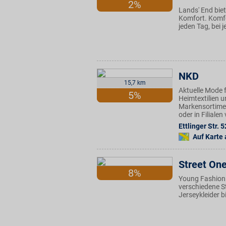
2%
Lands' End biet
Komfort. Komfor
jeden Tag, bei 
NKD
15,7 km
Aktuelle Mode f
5%
Heimtextilien u
Markensortimen
oder in Filiale
Ettlinger Str. 5
Auf Karte
Street On
8%
Young Fashion 
verschiedene S
Jerseykleider 