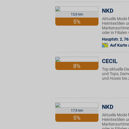
NKD
15,9 km
Aktuelle Mode f
5%
Heimtextilien u
Markensortimen
oder in Filiale
Hauptstr. 2
,
76
Auf Karte
CECIL
8%
Top aktuelle D
und Tops, Dame
und Hosen bis 
NKD
17,9 km
Aktuelle Mode f
5%
Heimtextilien u
Markensortimen
oder in Filiale