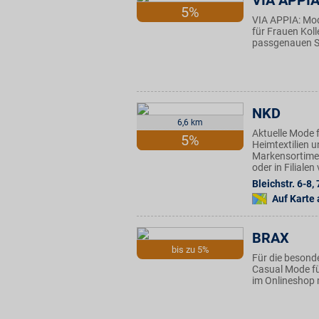
VIA APPI
5%
VIA APPIA: Mo
für Frauen Kol
passgenauen Sc
NKD
6,6 km
Aktuelle Mode f
5%
Heimtextilien u
Markensortimen
oder in Filiale
Bleichstr. 6-8
,
Auf Karte
BRAX
bis zu 5%
Für die besond
Casual Mode fü
im Onlineshop 