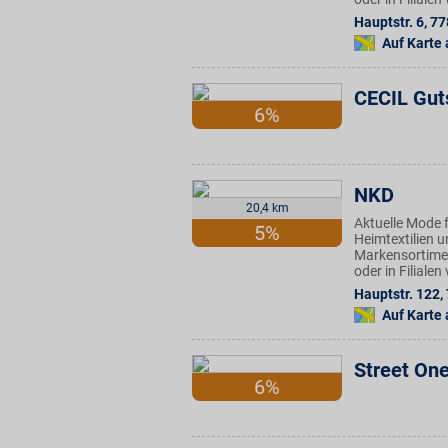
Hauptstr. 6
,
77
Auf Karte
CECIL Gut
6%
NKD
20,4 km
Aktuelle Mode f
5%
Heimtextilien u
Markensortimen
oder in Filiale
Hauptstr. 122
,
Auf Karte
Street On
6%