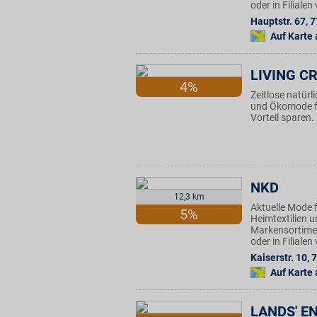
oder in Filiale
Hauptstr. 67
,
7
Auf Karte
LIVING C
4%
Zeitlose natürl
und Ökomode fü
Vorteil sparen.
NKD
12,3 km
Aktuelle Mode f
5%
Heimtextilien u
Markensortimen
oder in Filiale
Kaiserstr. 10
,
7
Auf Karte
LANDS' E