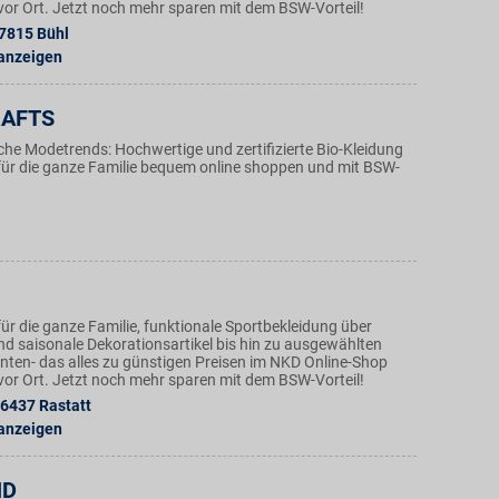
n vor Ort. Jetzt noch mehr sparen mit dem BSW-Vorteil!
7815
Bühl
 anzeigen
RAFTS
iche Modetrends: Hochwertige und zertifizierte Bio-Kleidung
r die ganze Familie bequem online shoppen und mit BSW-
ür die ganze Familie, funktionale Sportbekleidung über
nd saisonale Dekorationsartikel bis hin zu ausgewählten
ten- das alles zu günstigen Preisen im NKD Online-Shop
n vor Ort. Jetzt noch mehr sparen mit dem BSW-Vorteil!
6437
Rastatt
 anzeigen
ND