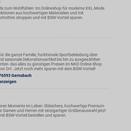
A
de zum Wohlfühlen: Im Onlineshop für moderne XXL-Mode
lektionen aus hochwertigen Materialien und mit
hnitten shoppen und mit BSW-Vorteil sparen.
ür die ganze Familie, funktionale Sportbekleidung über
nd saisonale Dekorationsartikel bis hin zu ausgewählten
ten- das alles zu günstigen Preisen im NKD Online-Shop
n vor Ort. Jetzt noch mehr sparen mit dem BSW-Vorteil!
76593
Gernsbach
 anzeigen
eren Momente im Leben: Stilsichere, hochwertige Premium
r Damen und Herren mit einzigartiger Größenauswahl jetzt
mit BSW-Vorteil bestellen und sparen.