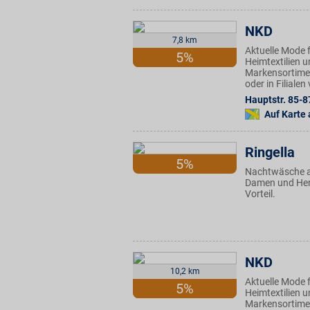
NKD
7,8 km
Aktuelle Mode f
5%
Heimtextilien u
Markensortimen
oder in Filiale
Hauptstr. 85-8
Auf Karte
Ringella
5%
Nachtwäsche au
Damen und Herre
Vorteil.
NKD
10,2 km
Aktuelle Mode f
5%
Heimtextilien u
Markensortimen