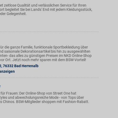
et zeitlose Qualität und verlässlichen Service für Ihren
t begleitet Sie bei Lands' End mit jedem Kleidungsstück,
jeder Gelegenheit.
ür die ganze Familie, funktionale Sportbekleidung über
nd saisonale Dekorationsartikel bis hin zu ausgewählten
ten- das alles zu günstigen Preisen im NKD Online-Shop
n vor Ort. Jetzt noch mehr sparen mit dem BSW-Vorteil!
2
,
76332
Bad Herrenalb
 anzeigen
e
für Frauen: Der Online-Shop von Street One hat
tyles und abwechslungsreiche Mode - von Tops über
bis Chinos. BSW-Mitglieder shoppen mit Fashion-Rabatt.