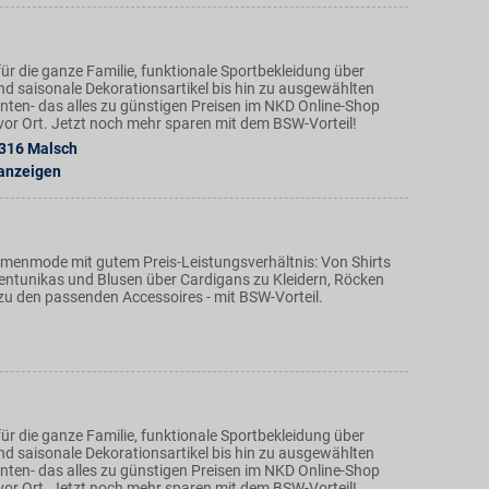
ür die ganze Familie, funktionale Sportbekleidung über
nd saisonale Dekorationsartikel bis hin zu ausgewählten
ten- das alles zu günstigen Preisen im NKD Online-Shop
n vor Ort. Jetzt noch mehr sparen mit dem BSW-Vorteil!
316
Malsch
 anzeigen
amenmode mit gutem Preis-Leistungsverhältnis: Von Shirts
ntunikas und Blusen über Cardigans zu Kleidern, Röcken
zu den passenden Accessoires - mit BSW-Vorteil.
ür die ganze Familie, funktionale Sportbekleidung über
nd saisonale Dekorationsartikel bis hin zu ausgewählten
ten- das alles zu günstigen Preisen im NKD Online-Shop
n vor Ort. Jetzt noch mehr sparen mit dem BSW-Vorteil!