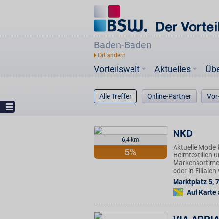
Baden-Baden
Vorteilswelt
Aktuelles
Üb
Alle Treffer
Online-Partner
Vor
NKD
6,4 km
Aktuelle Mode f
5%
Heimtextilien u
Markensortimen
oder in Filiale
Marktplatz 5
,
7
Auf Karte