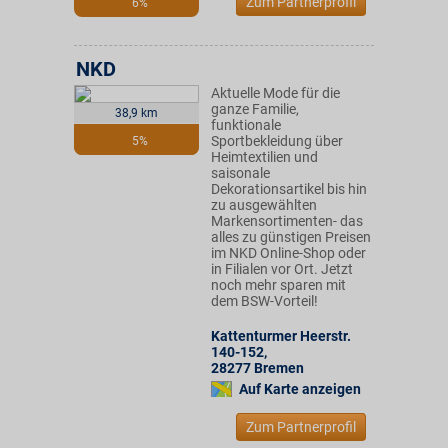
Zum Partnerprofil
6%
NKD
Aktuelle Mode für die
ganze Familie,
38,9 km
funktionale
Sportbekleidung über
5%
Heimtextilien und
saisonale
Dekorationsartikel bis hin
zu ausgewählten
Markensortimenten- das
alles zu günstigen Preisen
im NKD Online-Shop oder
in Filialen vor Ort. Jetzt
noch mehr sparen mit
dem BSW-Vorteil!
Kattenturmer Heerstr.
140-152
,
28277
Bremen
Auf Karte anzeigen
Zum Partnerprofil