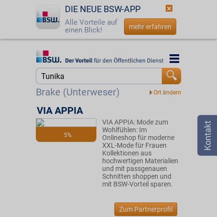
DIE NEUE BSW-APP
Alle Vorteile auf
mehr erfahren
einen Blick!
Startseite
Startseite
Jetzt BSW-Mitglied werden
Suche
Brake (Unterweser)
Login
VIA APPIA
VIA APPIA: Mode zum
☎
0800 - 279 25 82
Wohlfühlen: Im
5%
Onlineshop für moderne
XXL-Mode für Frauen
Kollektionen aus
hochwertigen Materialien
und mit passgenauen
Schnitten shoppen und
mit BSW-Vorteil sparen.
Zum Partnerprofil