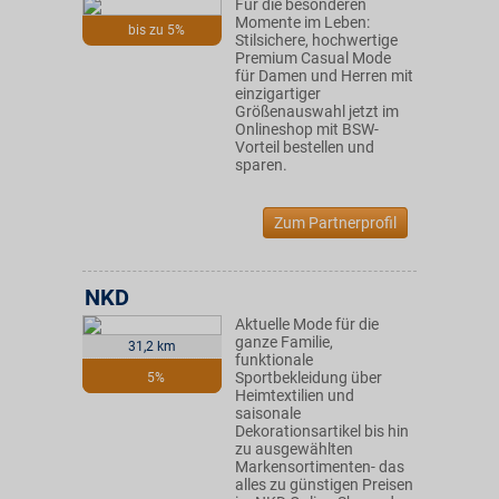
Für die besonderen
Momente im Leben:
bis zu 5%
Stilsichere, hochwertige
Premium Casual Mode
für Damen und Herren mit
einzigartiger
Größenauswahl jetzt im
Onlineshop mit BSW-
Vorteil bestellen und
sparen.
Zum Partnerprofil
NKD
Aktuelle Mode für die
ganze Familie,
31,2 km
funktionale
Sportbekleidung über
5%
Heimtextilien und
saisonale
Dekorationsartikel bis hin
zu ausgewählten
Markensortimenten- das
alles zu günstigen Preisen