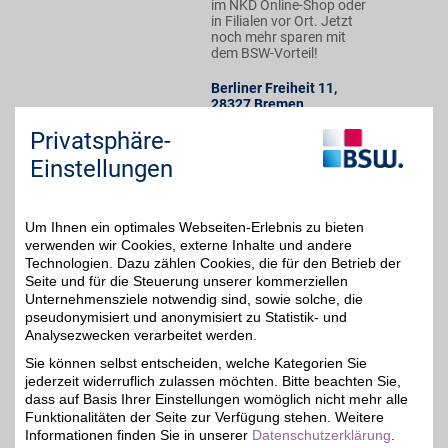
im NKD Online-Shop oder
in Filialen vor Ort. Jetzt
noch mehr sparen mit
dem BSW-Vorteil!
Berliner Freiheit 11
,
28327
Bremen
Auf Karte anzeigen
Privatsphäre-
Einstellungen
Zum Partnerprofil
NKD
Um Ihnen ein optimales Webseiten-Erlebnis zu bieten
verwenden wir Cookies, externe Inhalte und andere
Aktuelle Mode für die
Technologien. Dazu zählen Cookies, die für den Betrieb der
ganze Familie,
Seite und für die Steuerung unserer kommerziellen
5%
funktionale
Unternehmensziele notwendig sind, sowie solche, die
Sportbekleidung über
pseudonymisiert und anonymisiert zu Statistik- und
Heimtextilien und
saisonale
Analysezwecken verarbeitet werden.
Dekorationsartikel bis hin
Sie können selbst entscheiden, welche Kategorien Sie
zu ausgewählten
jederzeit widerruflich zulassen möchten. Bitte beachten Sie,
Markensortimenten- das
alles zu günstigen Preisen
dass auf Basis Ihrer Einstellungen womöglich nicht mehr alle
im NKD Online-Shop oder
Funktionalitäten der Seite zur Verfügung stehen. Weitere
in Filialen vor Ort. Jetzt
Informationen finden Sie in unserer
Datenschutzerklärung
.
noch mehr sparen mit