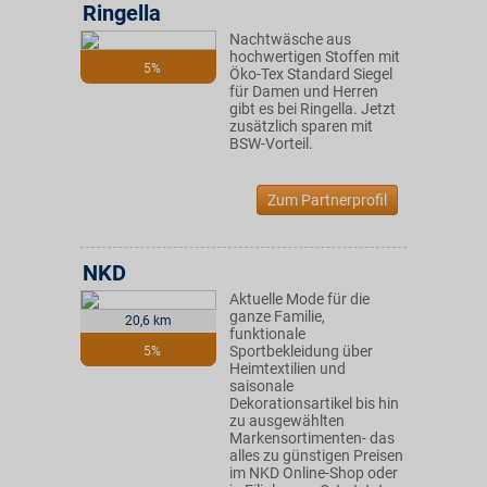
Ringella
Nachtwäsche aus
hochwertigen Stoffen mit
5%
Öko-Tex Standard Siegel
für Damen und Herren
gibt es bei Ringella. Jetzt
zusätzlich sparen mit
BSW-Vorteil.
Zum Partnerprofil
NKD
Aktuelle Mode für die
ganze Familie,
20,6 km
funktionale
Sportbekleidung über
5%
Heimtextilien und
saisonale
Dekorationsartikel bis hin
zu ausgewählten
Markensortimenten- das
alles zu günstigen Preisen
im NKD Online-Shop oder