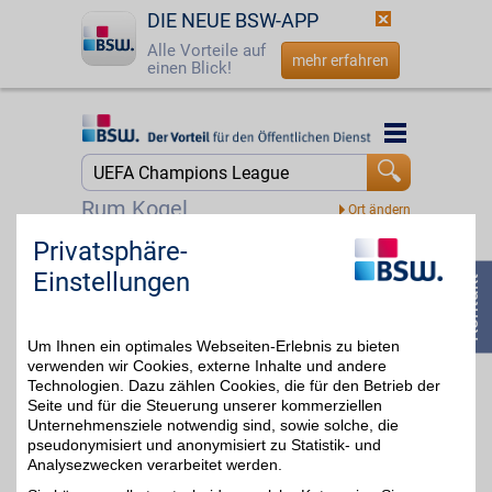
DIE NEUE BSW-APP
Alle Vorteile auf
mehr erfahren
einen Blick!
Startseite
Startseite
Jetzt BSW-Mitglied werden
Suche
Rum Kogel
Login
Privatsphäre-
DAZN
Einstellungen
Mit dem Livesport-
☎
0800 - 279 25 82
Streamingdienst über
bis zu 20€
8.000
Sportübertragungen pro
Um Ihnen ein optimales Webseiten-Erlebnis zu bieten
Jahr erleben: von zu
Hause, unterwegs,
verwenden wir Cookies, externe Inhalte und andere
zeitversetzt oder im
Technologien. Dazu zählen Cookies, die für den Betrieb der
Rückblick. Jetzt das
Seite und für die Steuerung unserer kommerziellen
umfangreiche
Unternehmensziele notwendig sind, sowie solche, die
Sportangebot genießen
pseudonymisiert und anonymisiert zu Statistik- und
und BSW-Vorteil sichern.
Analysezwecken verarbeitet werden.