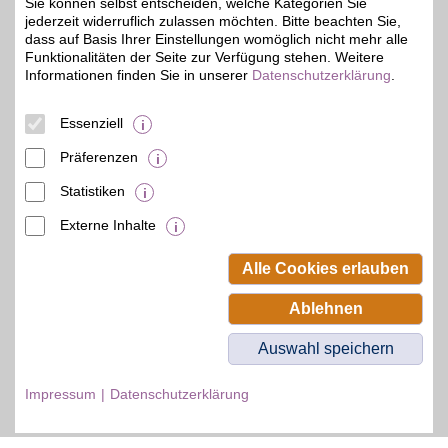
Sie können selbst entscheiden, welche Kategorien Sie
Zum Partnerprofil
jederzeit widerruflich zulassen möchten. Bitte beachten Sie,
dass auf Basis Ihrer Einstellungen womöglich nicht mehr alle
Funktionalitäten der Seite zur Verfügung stehen. Weitere
Informationen finden Sie in unserer
Datenschutzerklärung
.
DAZN Gutschein
Essenziell
Zum Partnerprofil
4%
Präferenzen
Statistiken
© BSW Verbraucher-Service
Beamten-Selbsthilfewerk GmbH.
Externe Inhalte
Alle Rechte vorbehalten.
Alle Cookies erlauben
Ablehnen
Auswahl speichern
Impressum
Datenschutzerklärung