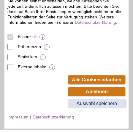
Sie können selbst entscheiden, welche Kategorien Sie
Zum Partnerprofil
jederzeit widerruflich zulassen möchten. Bitte beachten Sie,
dass auf Basis Ihrer Einstellungen womöglich nicht mehr alle
Funktionalitäten der Seite zur Verfügung stehen. Weitere
Informationen finden Sie in unserer
Datenschutzerklärung
.
DAZN Gutschein
Essenziell
Zum Partnerprofil
4%
Präferenzen
Statistiken
© BSW Verbraucher-Service
Beamten-Selbsthilfewerk GmbH.
Externe Inhalte
Alle Rechte vorbehalten.
Alle Cookies erlauben
Ablehnen
Auswahl speichern
Impressum
Datenschutzerklärung