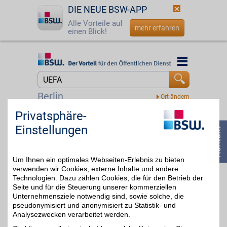
DIE NEUE BSW-APP
Alle Vorteile auf
mehr erfahren
einen Blick!
Startseite
Startseite
Jetzt BSW-Mitglied werden
Suche
Berlin
Login
Privatsphäre-
DAZN
Einstellungen
Mit dem Livesport-
☎
0800 - 279 25 82
Streamingdienst über
bis zu 20€
8.000
Sportübertragungen pro
Um Ihnen ein optimales Webseiten-Erlebnis zu bieten
Jahr erleben: von zu
Hause, unterwegs,
verwenden wir Cookies, externe Inhalte und andere
zeitversetzt oder im
Technologien. Dazu zählen Cookies, die für den Betrieb der
Rückblick. Jetzt das
Seite und für die Steuerung unserer kommerziellen
umfangreiche
Unternehmensziele notwendig sind, sowie solche, die
Sportangebot genießen
pseudonymisiert und anonymisiert zu Statistik- und
und BSW-Vorteil sichern.
Analysezwecken verarbeitet werden.