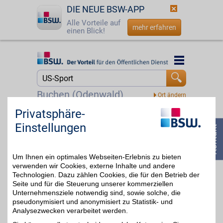
DIE NEUE BSW-APP
Alle Vorteile auf
mehr erfahren
einen Blick!
Startseite
Startseite
Jetzt BSW-Mitglied werden
Suche
Buchen (Odenwald)
Login
Privatsphäre-
DAZN
Einstellungen
Mit dem Livesport-
☎
0800 - 279 25 82
Streamingdienst über
bis zu 20€
8.000
Sportübertragungen pro
Um Ihnen ein optimales Webseiten-Erlebnis zu bieten
Jahr erleben: von zu
Hause, unterwegs,
verwenden wir Cookies, externe Inhalte und andere
zeitversetzt oder im
Technologien. Dazu zählen Cookies, die für den Betrieb der
Rückblick. Jetzt das
Seite und für die Steuerung unserer kommerziellen
umfangreiche
Unternehmensziele notwendig sind, sowie solche, die
Sportangebot genießen
pseudonymisiert und anonymisiert zu Statistik- und
und BSW-Vorteil sichern.
Analysezwecken verarbeitet werden.