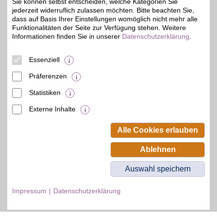
Sie können selbst entscheiden, welche Kategorien Sie
Zum Partnerprofil
jederzeit widerruflich zulassen möchten. Bitte beachten Sie,
dass auf Basis Ihrer Einstellungen womöglich nicht mehr alle
Funktionalitäten der Seite zur Verfügung stehen. Weitere
Informationen finden Sie in unserer
Datenschutzerklärung
.
DAZN Gutschein
Essenziell
Zum Partnerprofil
4%
Präferenzen
Statistiken
© BSW Verbraucher-Service
Beamten-Selbsthilfewerk GmbH.
Externe Inhalte
Alle Rechte vorbehalten.
Alle Cookies erlauben
Ablehnen
Auswahl speichern
Impressum
Datenschutzerklärung