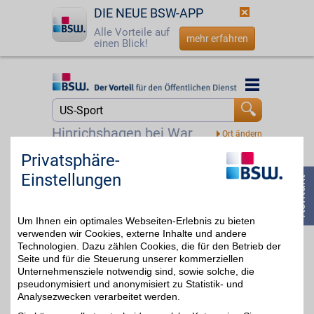
DIE NEUE BSW-APP
Alle Vorteile auf
mehr erfahren
einen Blick!
Startseite
Startseite
Jetzt BSW-Mitglied werden
Suche
Hinrichshagen bei Waren
Login
Privatsphäre-
DAZN
Einstellungen
Mit dem Livesport-
☎
0800 - 279 25 82
Streamingdienst über
bis zu 20€
8.000
Sportübertragungen pro
Um Ihnen ein optimales Webseiten-Erlebnis zu bieten
Jahr erleben: von zu
Hause, unterwegs,
verwenden wir Cookies, externe Inhalte und andere
zeitversetzt oder im
Technologien. Dazu zählen Cookies, die für den Betrieb der
Rückblick. Jetzt das
Seite und für die Steuerung unserer kommerziellen
umfangreiche
Unternehmensziele notwendig sind, sowie solche, die
Sportangebot genießen
pseudonymisiert und anonymisiert zu Statistik- und
und BSW-Vorteil sichern.
Analysezwecken verarbeitet werden.