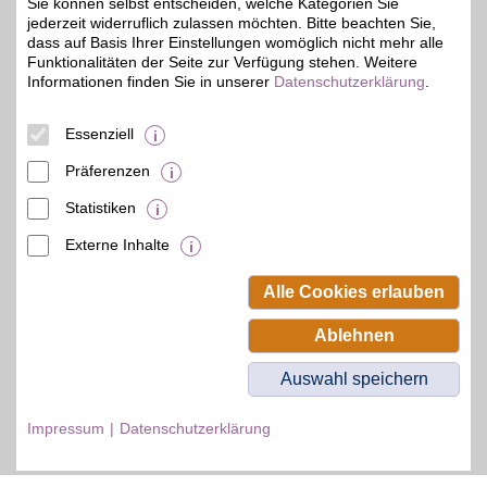
Sie können selbst entscheiden, welche Kategorien Sie
Zum Partnerprofil
jederzeit widerruflich zulassen möchten. Bitte beachten Sie,
dass auf Basis Ihrer Einstellungen womöglich nicht mehr alle
Funktionalitäten der Seite zur Verfügung stehen. Weitere
Informationen finden Sie in unserer
Datenschutzerklärung
.
DAZN Gutschein
Essenziell
Zum Partnerprofil
4%
Präferenzen
Statistiken
© BSW Verbraucher-Service
Beamten-Selbsthilfewerk GmbH.
Externe Inhalte
Alle Rechte vorbehalten.
Alle Cookies erlauben
Ablehnen
Auswahl speichern
Impressum
Datenschutzerklärung