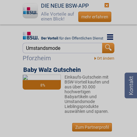
DIE NEUE BSW-APP
Alle Vorteile auf
mehr erfahren
einen Blick!
Startseite
Startseite
Jetzt BSW-Mitglied werden
Suche
Pforzheim
Login
Baby Walz Gutschein
Einkaufs-Gutschein mit
☎
0800 - 279 25 82
BSW-Vorteil kaufen und
8%
aus über 30.000
hochwertigen
Babyartikeln und
Umstandsmode
Lieblingsprodukte
auswählen und sparen.
Zum Partnerprofil