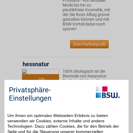
Produkte - von aktueller
Mode bis hin zu
plastikfreier Kosmetik, mit
der Sie Ihren Alltag grüner
gestalten können und mit
BSW-Vorteil dabei noch
sparen!
Zum Partnerprofil
hessnatur
100% ökologisch ist die
Biomode von hessnatur.
10%
Die Naturkleidung für
Damen, Herren und
Privatsphäre-
Kinder ist aus Bio-
Baumwolle aus
Einstellungen
kontrolliertem Anbau und
unter sozial fairen
Bedingungen hergestellt.
Um Ihnen ein optimales Webseiten-Erlebnis zu bieten
verwenden wir Cookies, externe Inhalte und andere
Zum Partnerprofil
Technologien. Dazu zählen Cookies, die für den Betrieb der
Seite und für die Steuerung unserer kommerziellen