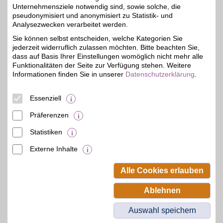
Unternehmensziele notwendig sind, sowie solche, die
pseudonymisiert und anonymisiert zu Statistik- und
bonprix
Analysezwecken verarbeitet werden.
Bei bonprix finden Sie
Sie können selbst entscheiden, welche Kategorien Sie
moderne Fashion,
3%
jederzeit widerruflich zulassen möchten. Bitte beachten Sie,
hochwertige Schuhe und
inspirierende Wohnideen.
dass auf Basis Ihrer Einstellungen womöglich nicht mehr alle
Die Styles überzeugen
Funktionalitäten der Seite zur Verfügung stehen. Weitere
durch Qualität und
Informationen finden Sie in unserer
Datenschutzerklärung
.
Vielfalt. Entdecken Sie
angesagte Trends, die zu
jedem Geschmack
Essenziell
passen.
Präferenzen
Zum Partnerprofil
Statistiken
Externe Inhalte
© BSW Verbraucher-Service
Beamten-Selbsthilfewerk GmbH.
Alle Cookies erlauben
Alle Rechte vorbehalten.
Ablehnen
Auswahl speichern