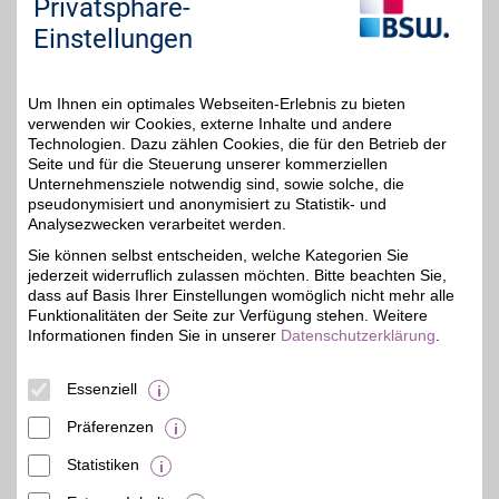
Privatsphäre-
Nachhaltige Mode für
Babys und Kleinkinder -
Einstellungen
5%
fair produziert,
hautfreundlich und in Bio-
Qualität. Jetzt bei Sense
Organics stöbern und als
Um Ihnen ein optimales Webseiten-Erlebnis zu bieten
BSW-Mitglied sparen!
verwenden wir Cookies, externe Inhalte und andere
Technologien. Dazu zählen Cookies, die für den Betrieb der
Seite und für die Steuerung unserer kommerziellen
Zum Partnerprofil
Unternehmensziele notwendig sind, sowie solche, die
pseudonymisiert und anonymisiert zu Statistik- und
Analysezwecken verarbeitet werden.
Grega's Imkerei
Sie können selbst entscheiden, welche Kategorien Sie
jederzeit widerruflich zulassen möchten. Bitte beachten Sie,
Natürliche Produkte aus
eigener Herstellung.
dass auf Basis Ihrer Einstellungen womöglich nicht mehr alle
7%
Grega's Imkerei steht für
Funktionalitäten der Seite zur Verfügung stehen. Weitere
hochwertigen Honig und
Informationen finden Sie in unserer
Datenschutzerklärung
.
ausgewählte
Bienenprodukte aus
traditioneller Imkerei. Mit
Essenziell
BSW im Vorteil genießen.
Präferenzen
Zum Partnerprofil
Statistiken