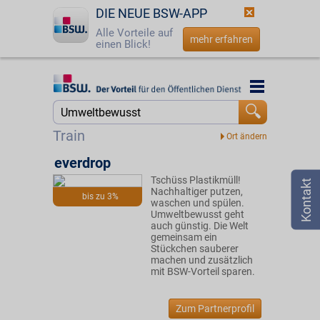
DIE NEUE BSW-APP
Alle Vorteile auf
mehr erfahren
einen Blick!
Startseite
Startseite
Jetzt BSW-Mitglied werden
Suche
Train
Login
everdrop
Tschüss Plastikmüll!
☎
0800 - 279 25 82
Nachhaltiger putzen,
bis zu 3%
waschen und spülen.
Umweltbewusst geht
auch günstig. Die Welt
gemeinsam ein
Stückchen sauberer
machen und zusätzlich
mit BSW-Vorteil sparen.
Zum Partnerprofil