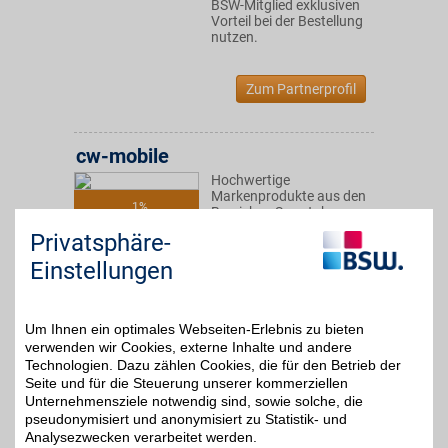
BSW-Mitglied exklusiven
Vorteil bei der Bestellung
nutzen.
Zum Partnerprofil
cw-mobile
Hochwertige
Markenprodukte aus den
1%
Bereichen Smartphone,
Lifestyle, Multimedia und
Privatsphäre-
Haushaltswaren: Das
professionelle Team
Einstellungen
bietet den Kunden ein top
Preis-Leistungs-
Verhältnis. Mit BSW
sparen!
Um Ihnen ein optimales Webseiten-Erlebnis zu bieten
verwenden wir Cookies, externe Inhalte und andere
Technologien. Dazu zählen Cookies, die für den Betrieb der
Zum Partnerprofil
Seite und für die Steuerung unserer kommerziellen
Unternehmensziele notwendig sind, sowie solche, die
pseudonymisiert und anonymisiert zu Statistik- und
Analysezwecken verarbeitet werden.
GALAXUS