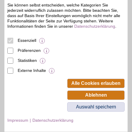
Sie können selbst entscheiden, welche Kategorien Sie
Große Auswahl an
jederzeit widerruflich zulassen möchten. Bitte beachten Sie,
Technik aller Art: Von
3%
Haushaltsgeräten bis hin
dass auf Basis Ihrer Einstellungen womöglich nicht mehr alle
zu Home-Entertainment
Funktionalitäten der Seite zur Verfügung stehen. Weitere
und Software. Hilfreiche
Informationen finden Sie in unserer
Datenschutzerklärung
.
Produkttests und Artikel
helfen bei der
Entscheidung. Dank BSW-
Essenziell
Vorteil extra sparen.
Präferenzen
Zum Partnerprofil
Statistiken
Externe Inhalte
© BSW Verbraucher-Service
Beamten-Selbsthilfewerk GmbH.
Alle Cookies erlauben
Alle Rechte vorbehalten.
Ablehnen
Auswahl speichern
Impressum
Datenschutzerklärung