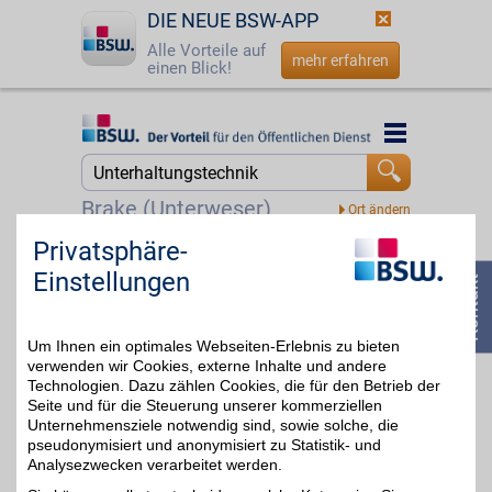
DIE NEUE BSW-APP
Alle Vorteile auf
mehr erfahren
einen Blick!
Startseite
Startseite
Jetzt BSW-Mitglied werden
Suche
Brake (Unterweser)
Login
Privatsphäre-
OTTO
Einstellungen
Ob bewährte Klassiker
☎
0800 - 279 25 82
oder brandneue Trends:
bis zu 15€
Als Deutschlands größter
Onlinehändler für Fashion
Um Ihnen ein optimales Webseiten-Erlebnis zu bieten
und Lifestyle bietet OTTO
eine riesige Auswahl an
verwenden wir Cookies, externe Inhalte und andere
Mode, Möbeln,
Technologien. Dazu zählen Cookies, die für den Betrieb der
Multimedia & mehr!
Seite und für die Steuerung unserer kommerziellen
Unternehmensziele notwendig sind, sowie solche, die
pseudonymisiert und anonymisiert zu Statistik- und
Zum Partnerprofil
Analysezwecken verarbeitet werden.