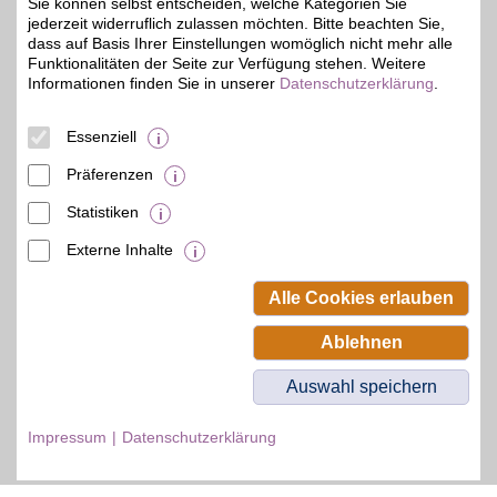
Sie können selbst entscheiden, welche Kategorien Sie
jederzeit widerruflich zulassen möchten. Bitte beachten Sie,
OTTO Gutschein
dass auf Basis Ihrer Einstellungen womöglich nicht mehr alle
Funktionalitäten der Seite zur Verfügung stehen. Weitere
Informationen finden Sie in unserer
Datenschutzerklärung
.
Zum Partnerprofil
3%
Essenziell
© BSW Verbraucher-Service
Präferenzen
Beamten-Selbsthilfewerk GmbH.
Alle Rechte vorbehalten.
Statistiken
Externe Inhalte
Alle Cookies erlauben
Ablehnen
Auswahl speichern
Impressum
Datenschutzerklärung