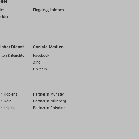
lfer
ter
Eingeloggt bleiben
elder
licher Dienst
Soziale Medien
hten & Berichte
Facebook
Xing
LinkedIn
 in Koblenz
Partner in Münster
in Köln
Partner in Nürnberg
in Leipzig
Partner in Potsdam