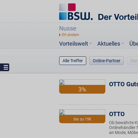
Nusse
Vorteilswelt
Aktuelles
Üb
Alle Treffer
Online-Partner
Vor
OTTO Guts
3%
OTTO
bis zu 15€
Ob bewährte Kl
Onlinehändler f
an Mode, Möbel