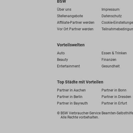
BSW
Über uns
Impressum
Stellenangebote
Datenschutz
Affiliate-Partner werden
Cookie-Einstellung
Vor Ort Partner werden
Teilnahmebedingu
Vorteilswelten
Auto
Essen & Trinken
Beauty
Finanzen
Entertainment
Gesundheit
Top Städte mit Vorteilen
Partner in Aachen
Partner in Bonn
Partner in Berlin
Partner in Dresden
Partner in Bayreuth
Partner in Erfurt
© BSW Verbraucher-Service
Beamten-Selbsthil
Alle Rechte vorbehalten.