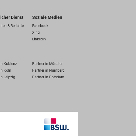
licher Dienst
Soziale Medien
hten & Berichte
Facebook
Xing
LinkedIn
 in Koblenz
Partner in Münster
in Köln
Partner in Nürnberg
in Leipzig
Partner in Potsdam