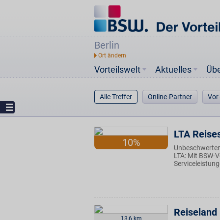
Berlin
Vorteilswelt
Aktuelles
Üb
Alle Treffer
Online-Partner
Vor
LTA Reise
10%
Unbeschwerten
LTA: Mit BSW-Vo
Serviceleistun
Reiseland
13,6 km