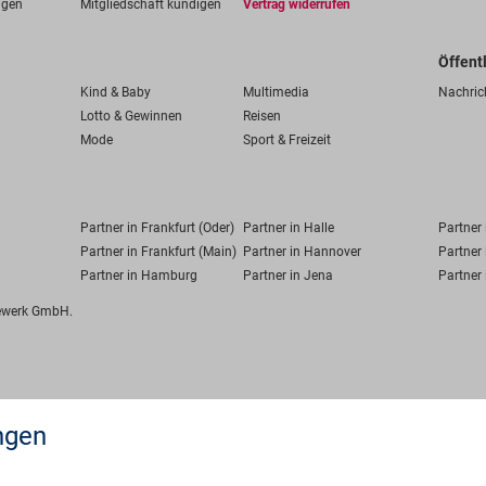
ngen
Mitgliedschaft kündigen
Vertrag widerrufen
Öffent
Kind & Baby
Multimedia
Nachric
Lotto & Gewinnen
Reisen
Mode
Sport & Freizeit
Partner in Frankfurt (Oder)
Partner in Halle
Partner
Partner in Frankfurt (Main)
Partner in Hannover
Partner 
Partner in Hamburg
Partner in Jena
Partner 
fewerk GmbH.
ngen