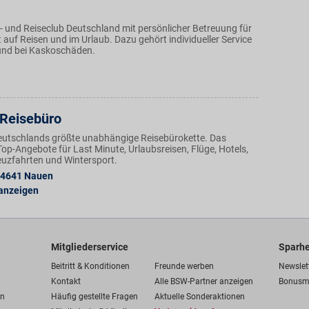
- und Reiseclub Deutschland mit persönlicher Betreuung für
 auf Reisen und im Urlaub. Dazu gehört individueller Service
und bei Kaskoschäden.
 Reisebüro
Deutschlands größte unabhängige Reisebürokette. Das
op-Angebote für Last Minute, Urlaubsreisen, Flüge, Hotels,
uzfahrten und Wintersport.
4641
Nauen
 anzeigen
Mitgliederservice
Sparhe
Beitritt & Konditionen
Freunde werben
Newslet
Kontakt
Alle BSW-Partner anzeigen
Bonusm
en
Häufig gestellte Fragen
Aktuelle Sonderaktionen