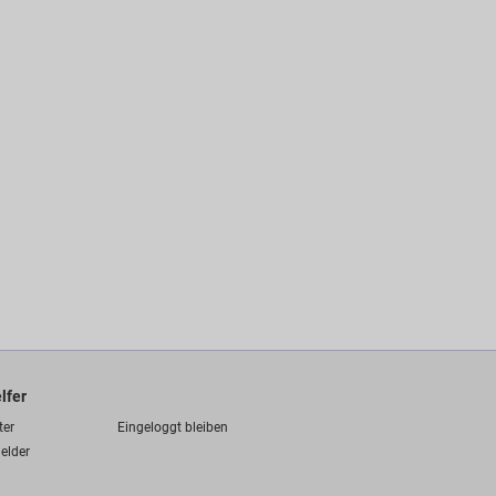
lfer
ter
Eingeloggt bleiben
elder