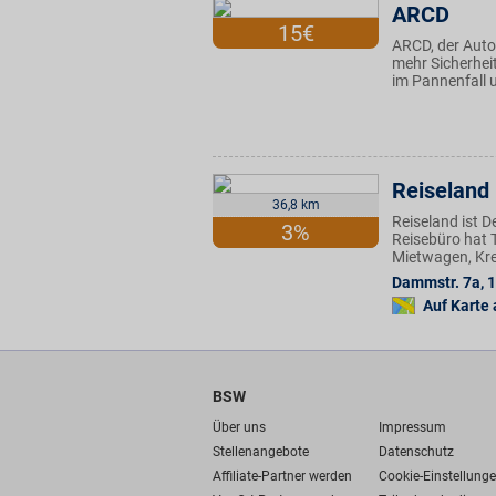
ARCD
15€
ARCD, der Auto
mehr Sicherheit
im Pannenfall 
Reiseland
36,8 km
Reiseland ist 
3%
Reisebüro hat T
Mietwagen, Kre
Dammstr. 7a
,
1
Auf Karte
BSW
Über uns
Impressum
Stellenangebote
Datenschutz
Affiliate-Partner werden
Cookie-Einstellung