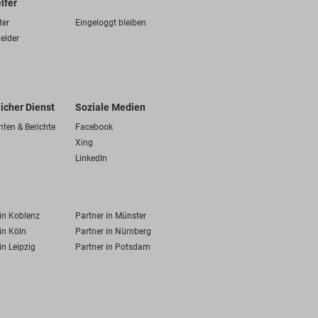
lfer
ter
Eingeloggt bleiben
elder
licher Dienst
Soziale Medien
hten & Berichte
Facebook
Xing
LinkedIn
 in Koblenz
Partner in Münster
in Köln
Partner in Nürnberg
in Leipzig
Partner in Potsdam