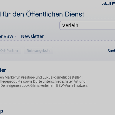
Jetzt BS
er BSW
Newsletter
-Ort-Partner
Reiseangebote
Such
der
den Marke für Prestige- und Luxuskosmetik bestellen:
legeprodukte sowie Düfte unterschiedlichster Art und
. Dem eigenen Look Glanz verleihen! BSW-Vorteil nutzen.
op