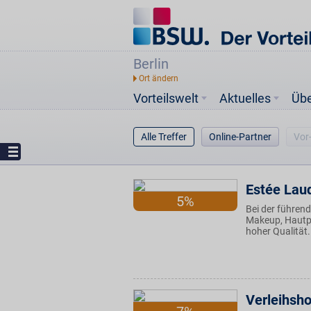
Berlin
Vorteilswelt
Aktuelles
Üb
Alle Treffer
Online-Partner
Vor
Estée Lau
5%
Bei der führen
Makeup, Hautpf
hoher Qualität
Verleihsh