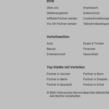
BSW
Über uns
Impressum
Stellenangebote
Datenschutz
Affiliate-Partner werden
Cookie-Einstellung
Vor Ort Partner werden
Teilnahmebedingu
Vorteilswelten
Auto
Essen & Trinken
Beauty
Finanzen
Entertainment
Gesundheit
Top Städte mit Vorteilen
Partner in Aachen
Partner in Bonn
Partner in Berlin
Partner in Dresden
Partner in Bayreuth
Partner in Erfurt
© BSW Verbraucher-Service
Beamten-Selbsthil
Alle Rechte vorbehalten.