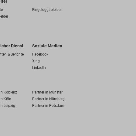
lfer
ter
Eingeloggt bleiben
elder
licher Dienst
Soziale Medien
hten & Berichte
Facebook
Xing
LinkedIn
 in Koblenz
Partner in Münster
in Köln
Partner in Nürnberg
in Leipzig
Partner in Potsdam