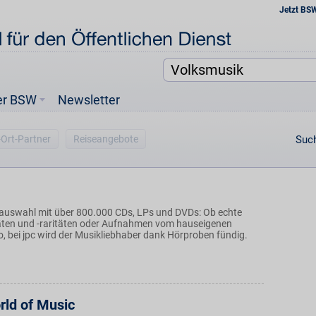
Jetzt BS
er BSW
Newsletter
-Ort-Partner
Reiseangebote
Such
auswahl mit über 800.000 CDs, LPs und DVDs: Ob echte
äten und -raritäten oder Aufnahmen vom hauseigenen
o, bei jpc wird der Musikliebhaber dank Hörproben fündig.
ld of Music