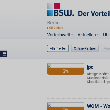
Berlin
Vorteilswelt
Aktuelles
Üb
Alle Treffer
Online-Partner
Vor
jpc
5%
Riesige Medien
Musikspezialit
Klassiklabel cp
WOM - Wor