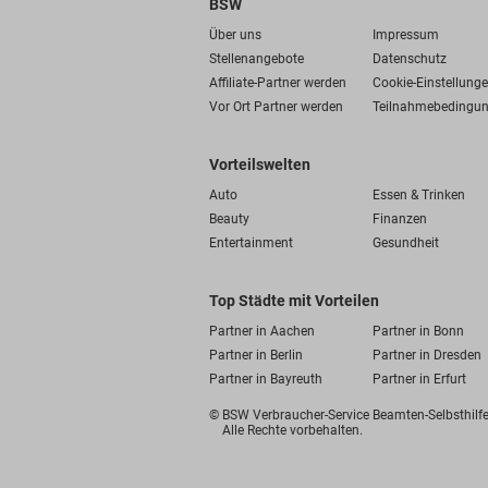
BSW
Über uns
Impressum
Stellenangebote
Datenschutz
Affiliate-Partner werden
Cookie-Einstellung
Vor Ort Partner werden
Teilnahmebedingu
Vorteilswelten
Auto
Essen & Trinken
Beauty
Finanzen
Entertainment
Gesundheit
Top Städte mit Vorteilen
Partner in Aachen
Partner in Bonn
Partner in Berlin
Partner in Dresden
Partner in Bayreuth
Partner in Erfurt
© BSW Verbraucher-Service
Beamten-Selbsthil
Alle Rechte vorbehalten.