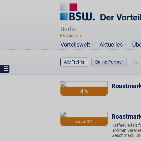
Berlin
Vorteilswelt
Aktuelles
Üb
Alle Treffer
Online-Partner
Vor
Roastmark
4%
Roastmar
bis zu 10%
Kaffeevielfalt
Bohnen vereinen
Geschmack und