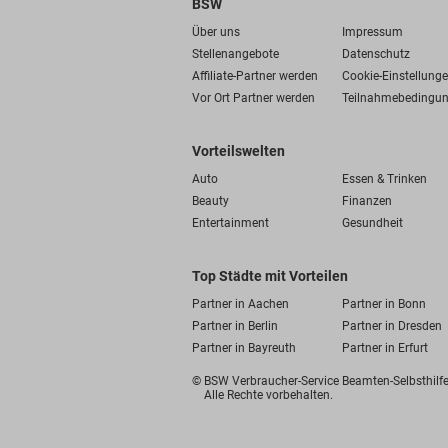
BSW
Über uns
Impressum
Stellenangebote
Datenschutz
Affiliate-Partner werden
Cookie-Einstellung
Vor Ort Partner werden
Teilnahmebedingu
Vorteilswelten
Auto
Essen & Trinken
Beauty
Finanzen
Entertainment
Gesundheit
Top Städte mit Vorteilen
Partner in Aachen
Partner in Bonn
Partner in Berlin
Partner in Dresden
Partner in Bayreuth
Partner in Erfurt
© BSW Verbraucher-Service
Beamten-Selbsthil
Alle Rechte vorbehalten.