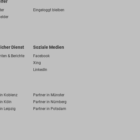
lfer
ter
Eingeloggt bleiben
elder
licher Dienst
Soziale Medien
hten & Berichte
Facebook
Xing
LinkedIn
 in Koblenz
Partner in Münster
in Köln
Partner in Nürnberg
in Leipzig
Partner in Potsdam