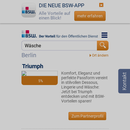
DIE NEUE BSW-APP
Alle Vorteile auf
mehr erfahren
einen Blick!
Startseite
Startseite
Jetzt BSW-Mitglied werden
Suche
Berlin
Login
Triumph
Komfort, Eleganz und
☎
0800 - 279 25 82
perfekte Passform vereint
5%
in stilvollen Dessous,
Lingerie und Wäsche:
Jetzt bei Triumph
entdecken und mit BSW-
Vorteilen sparen!
Zum Partnerprofil