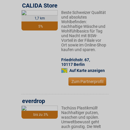
CALIDA Store
Beste Schweizer Qualität
und absolutes
1,7 km
Wohlbefinden:
nachhaltige Wäsche und
5%
Wohlfühlbasics für Tag
und Nacht mit BSW-
Vorteil in der Filiale vor
Ort sowie im Online-Shop
kaufen und sparen.
Friedrichstr. 67
,
10117
Berlin
Auf Karte anzeigen
Zum Partnerprofil
everdrop
Tschüss Plastikmüll!
Nachhaltiger putzen,
bis zu 3%
waschen und spülen.
Umweltbewusst geht
auch günstig. Die Welt