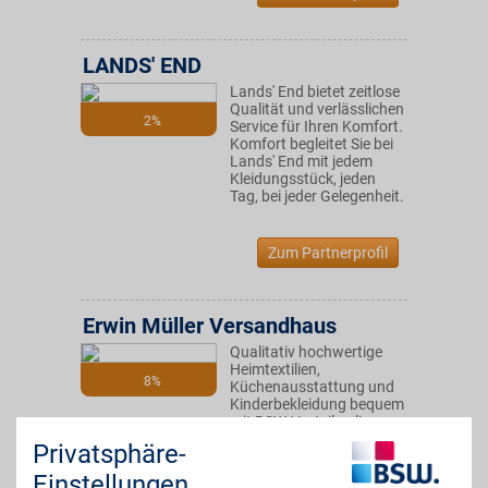
LANDS' END
Lands' End bietet zeitlose
Qualität und verlässlichen
2%
Service für Ihren Komfort.
Komfort begleitet Sie bei
Lands' End mit jedem
Kleidungsstück, jeden
Tag, bei jeder Gelegenheit.
Zum Partnerprofil
Erwin Müller Versandhaus
Qualitativ hochwertige
Heimtextilien,
8%
Küchenausstattung und
Kinderbekleidung bequem
mit BSW-Vorteil online
bestellen. Über 60 Jahre
Privatsphäre-
Erfahrung, führende
Marken im Portfolio und
Einstellungen