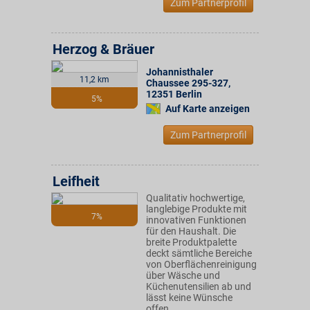
Zum Partnerprofil
Herzog & Bräuer
Johannisthaler
11,2 km
Chaussee 295-327
,
12351
Berlin
5%
Auf Karte anzeigen
Zum Partnerprofil
Leifheit
Qualitativ hochwertige,
langlebige Produkte mit
7%
innovativen Funktionen
für den Haushalt. Die
breite Produktpalette
deckt sämtliche Bereiche
von Oberflächenreinigung
über Wäsche und
Küchenutensilien ab und
lässt keine Wünsche
offen.