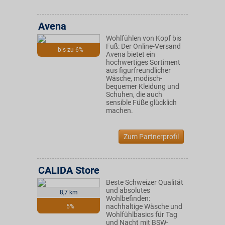
Avena
Wohlfühlen von Kopf bis
Fuß: Der Online-Versand
bis zu 6%
Avena bietet ein
hochwertiges Sortiment
aus figurfreundlicher
Wäsche, modisch-
bequemer Kleidung und
Schuhen, die auch
sensible Füße glücklich
machen.
Zum Partnerprofil
CALIDA Store
Beste Schweizer Qualität
und absolutes
8,7 km
Wohlbefinden:
nachhaltige Wäsche und
5%
Wohlfühlbasics für Tag
und Nacht mit BSW-