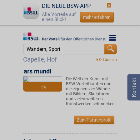
DIE NEUE BSW-APP
Alle Vorteile auf
mehr erfahren
einen Blick!
Startseite
Startseite
Jetzt BSW-Mitglied werden
Suche
Capelle, Hof
Login
ars mundi
Die Welt der Kunst mit
☎
0800 - 279 25 82
BSW-Vorteil kaufen und
5%
die eigenen vier Wände
mit Bildern, Skulpturen
und vielen weiteren
Kunstwerken schmücken.
Zum Partnerprofil