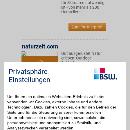
für Skitouren notwendig
ist - von mehr als 200
Herstellern.
Zum Partnerprofil
naturzeit.com
Gut ausgerüstet Natur
erleben: Outdoor-
6%
Bekleidung und
Ausrüstung im Outdoor-
Privatsphäre-
Onlineshop bestellen und
für die nächste Tour oder
Einstellungen
Tauchausflug
ausgerüstet sein. Mit
BSW-Vorteil sportlich
sparen.
Um Ihnen ein optimales Webseiten-Erlebnis zu bieten
verwenden wir Cookies, externe Inhalte und andere
Technologien. Dazu zählen Cookies, die für den Betrieb der
Zum Partnerprofil
Seite und für die Steuerung unserer kommerziellen
Unternehmensziele notwendig sind, sowie solche, die
pseudonymisiert und anonymisiert zu Statistik- und
Analysezwecken verarbeitet werden.
engelhorn