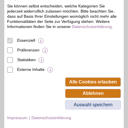
Sie können selbst entscheiden, welche Kategorien Sie
Sport & Fashion vereint:
jederzeit widerruflich zulassen möchten. Bitte beachten Sie,
engelhorn bietet zwei
5%
Shops mit Kleidung von
dass auf Basis Ihrer Einstellungen womöglich nicht mehr alle
über 700 Marken für alle
Funktionalitäten der Seite zur Verfügung stehen. Weitere
Modestyles und viele
Informationen finden Sie in unserer
Datenschutzerklärung
.
Sportarten. Mit BSW-
Rabatten im Sports E-
Shop und im Fashion E-
Essenziell
Shop bestellen.
Präferenzen
Zum Partnerprofil
Statistiken
Externe Inhalte
© BSW Verbraucher-Service
Beamten-Selbsthilfewerk GmbH.
Alle Cookies erlauben
Alle Rechte vorbehalten.
Ablehnen
Auswahl speichern
Impressum
Datenschutzerklärung