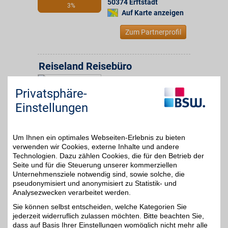
50374
Erftstadt
3%
Auf Karte anzeigen
Zum Partnerprofil
Reiseland Reisebüro
Friesenstr. 30-40
,
25,6 km
Privatsphäre-
50670
Köln
Auf Karte anzeigen
3%
Einstellungen
Zum Partnerprofil
Um Ihnen ein optimales Webseiten-Erlebnis zu bieten
verwenden wir Cookies, externe Inhalte und andere
Reisebüro Reiseland Bellingrodt
Technologien. Dazu zählen Cookies, die für den Betrieb der
Seite und für die Steuerung unserer kommerziellen
Kölner Str. 18
,
Unternehmensziele notwendig sind, sowie solche, die
32,2 km
50171
Kerpen
pseudonymisiert und anonymisiert zu Statistik- und
Auf Karte anzeigen
Analysezwecken verarbeitet werden.
3%
Sie können selbst entscheiden, welche Kategorien Sie
Zum Partnerprofil
jederzeit widerruflich zulassen möchten. Bitte beachten Sie,
dass auf Basis Ihrer Einstellungen womöglich nicht mehr alle