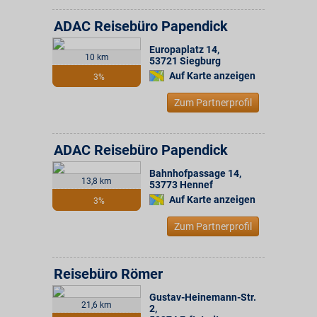
ADAC Reisebüro Papendick
Europaplatz 14
,
10 km
53721
Siegburg
Auf Karte anzeigen
3%
Zum Partnerprofil
ADAC Reisebüro Papendick
Bahnhofpassage 14
,
13,8 km
53773
Hennef
Auf Karte anzeigen
3%
Zum Partnerprofil
Reisebüro Römer
Gustav-Heinemann-Str.
21,6 km
2
,