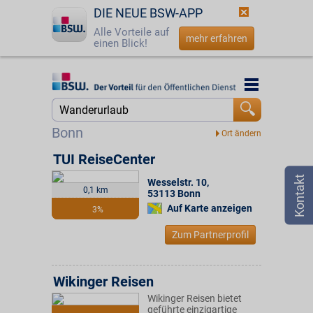
DIE NEUE BSW-APP
Alle Vorteile auf
mehr erfahren
einen Blick!
Startseite
Startseite
Jetzt BSW-Mitglied werden
Suche
Bonn
Login
TUI ReiseCenter
Wesselstr. 10
,
☎
0800 - 279 25 82
0,1 km
53113
Bonn
Auf Karte anzeigen
3%
Zum Partnerprofil
Wikinger Reisen
Wikinger Reisen bietet
geführte einzigartige