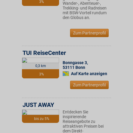
3%
Wander-, Abenteuer-,
Trekking- und Radreisen
mit BSW-Vorteil rundum
den Globus an.
Zum Partnerprofil
TUI ReiseCenter
Bonngasse 3
,
0,3 km
53111
Bonn
Auf Karte anzeigen
3%
Zum Partnerprofil
JUST AWAY
Entdecken Sie
inspirierende
bis zu 5%
Reiseangebote zu
attraktiven Preisen bei
dem Direkt-