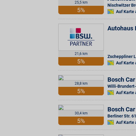
25,5 km
Nischwitzer Br
5%
Auf Karte
Autohaus 
21,6 km
Zscheppliner L
5%
Auf Karte
Bosch Car
28,8 km
Willi-Brundert-
5%
Auf Karte
Bosch Car
30,4 km
Berliner Str. 6
5%
Auf Karte