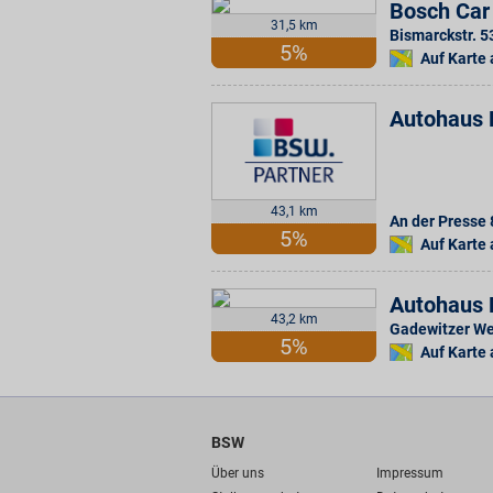
Bosch Car
31,5 km
Bismarckstr. 5
5%
Auf Karte
Autohaus 
43,1 km
An der Presse 
5%
Auf Karte
Autohaus 
43,2 km
Gadewitzer W
5%
Auf Karte
BSW
Über uns
Impressum