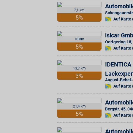
Automobil
7,1 km
Schongauerstr
5%
Auf Karte
isicar Gm
10 km
Oertgering 18
,
5%
Auf Karte
IDENTICA H
13,7 km
Lackexper
3%
August-Bebel-S
Auf Karte
Automobil
21,4 km
Bergstr. 45
,
04
5%
Auf Karte
Automobil