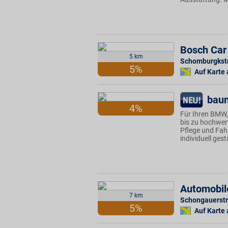
Bosch Car
5 km
Schomburgkstr
5%
Auf Karte
bau
4%
Für Ihren BMW,
bis zu hochwert
Pflege und Fah
individuell ges
Automobil
7 km
Schongauerstr
5%
Auf Karte