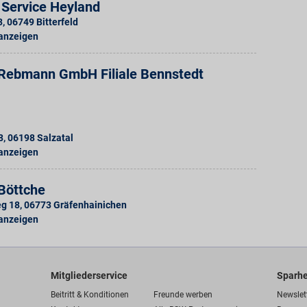
 Service Heyland
3
,
06749
Bitterfeld
 anzeigen
Rebmann GmbH Filiale Bennstedt
8
,
06198
Salzatal
 anzeigen
Böttche
eg 18
,
06773
Gräfenhainichen
 anzeigen
Mitgliederservice
Sparhe
Beitritt & Konditionen
Freunde werben
Newslet