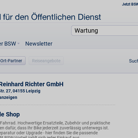
Jetzt BS
er BSW
Newsletter
-Ort-Partner
Reiseangebote
Such
Reinhard Richter GmbH
tr. 27
,
04155
Leipzig
 anzeigen
le Shop
 Fahrrad. Hochwertige Ersatzteile, Zubehör und praktische
 dafür, dass Ihr Bike jederzeit zuverlässig unterwegs ist.
paratur oder Upgrade - hier finden Sie die passende
t BSW-Vorteil zahlt sich jeder Einkauf aus.