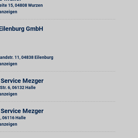
eite 15
,
04808
Wurzen
 anzeigen
Eilenburg GmbH
andstr. 11
,
04838
Eilenburg
 anzeigen
 Service Mezger
Str. 6
,
06132
Halle
 anzeigen
 Service Mezger
1
,
06116
Halle
 anzeigen