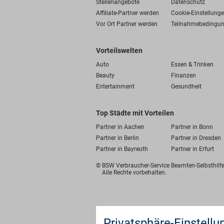
Stellenangebote
Datenschutz
Affiliate-Partner werden
Cookie-Einstellung
Vor Ort Partner werden
Teilnahmebedingu
Vorteilswelten
Auto
Essen & Trinken
Beauty
Finanzen
Entertainment
Gesundheit
Top Städte mit Vorteilen
Partner in Aachen
Partner in Bonn
Partner in Berlin
Partner in Dresden
Partner in Bayreuth
Partner in Erfurt
© BSW Verbraucher-Service
Beamten-Selbsthil
Alle Rechte vorbehalten.
Privatsphäre-Einstellu