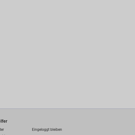
lfer
ter
Eingeloggt bleiben