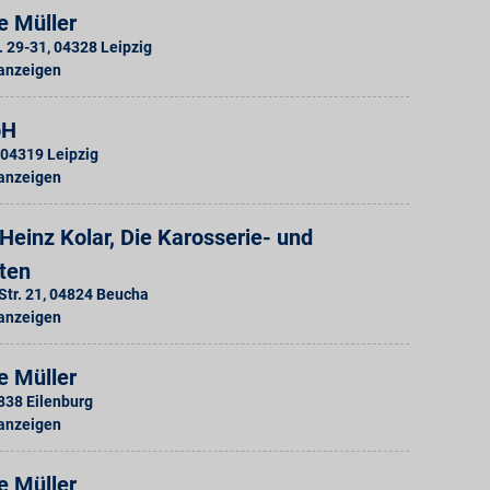
e Müller
. 29-31
,
04328
Leipzig
 anzeigen
bH
04319
Leipzig
 anzeigen
einz Kolar, Die Karosserie- und
ten
tr. 21
,
04824
Beucha
 anzeigen
e Müller
838
Eilenburg
 anzeigen
e Müller