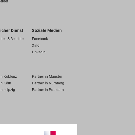
elder
licher Dienst
Soziale Medien
hten & Berichte
Facebook
Xing
LinkedIn
 in Koblenz
Partner in Münster
in Köln
Partner in Nürnberg
in Leipzig
Partner in Potsdam