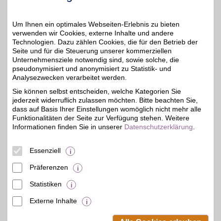
Zum Partnerprofil
Um Ihnen ein optimales Webseiten-Erlebnis zu bieten
verwenden wir Cookies, externe Inhalte und andere
Technologien. Dazu zählen Cookies, die für den Betrieb der
baum-bmwshop24.de
Seite und für die Steuerung unserer kommerziellen
Unternehmensziele notwendig sind, sowie solche, die
Für Ihren BMW, Mini oder
pseudonymisiert und anonymisiert zu Statistik- und
Ihr BMW-Motorrad. Von
4%
praktischen Accessoires
Analysezwecken verarbeitet werden.
bis zu hochwertigen
Sie können selbst entscheiden, welche Kategorien Sie
Original-Ersatzteilen
jederzeit widerruflich zulassen möchten. Bitte beachten Sie,
finden Sie alles für
Komfort, Pflege und
dass auf Basis Ihrer Einstellungen womöglich nicht mehr alle
Fahrfreude. So ist Ihr
Funktionalitäten der Seite zur Verfügung stehen. Weitere
Fahrzeug bestens
Informationen finden Sie in unserer
Datenschutzerklärung
.
ausgestattet und
individuell gestaltet. Mit
BSW-Vorteil wird Ihre
Essenziell
Auswahl noch attraktiver.
Präferenzen
Zum Partnerprofil
Statistiken
Externe Inhalte
© BSW Verbraucher-Service
Beamten-Selbsthilfewerk GmbH.