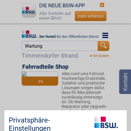
DIE NEUE BSW-APP
Alle Vorteile auf
mehr erfahren
einen Blick!
Startseite
Startseite
Jetzt BSW-Mitglied werden
Suche
Timmendorfer Strand
Login
Fahrradteile Shop
Alles rund ums Fahrrad.
☎
0800 - 279 25 82
Hochwertige Ersatzteile,
6%
Zubehör und praktische
Lösungen sorgen dafür,
dass Ihr Bike jederzeit
zuverlässig unterwegs
ist. Ob Wartung,
Reparatur oder Upgrade -
hier finden Sie die
passende Ausstattung.
Privatsphäre-
Mit BSW-Vorteil zahlt sich
jeder Einkauf aus.
Einstellungen