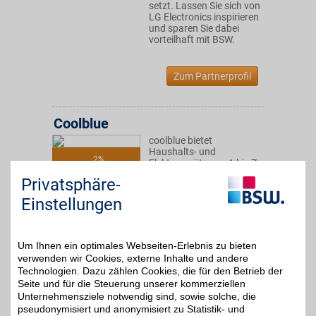
setzt. Lassen Sie sich von
LG Electronics inspirieren
und sparen Sie dabei
vorteilhaft mit BSW.
Zum Partnerprofil
Coolblue
coolblue bietet
Haushalts- und
2%
Elektrogeräte von A bis Z.
Das eigene
Privatsphäre-
Liefernetzwerk verspricht
eine Lieferung schon am
Einstellungen
nächsten Tag. Das
Experten-Team von
coolblue steht Ihnen
gerne zur Seite. Sparen
Um Ihnen ein optimales Webseiten-Erlebnis zu bieten
Sie jetzt mit BSW-Vorteil.
verwenden wir Cookies, externe Inhalte und andere
Technologien. Dazu zählen Cookies, die für den Betrieb der
Seite und für die Steuerung unserer kommerziellen
Zum Partnerprofil
Unternehmensziele notwendig sind, sowie solche, die
pseudonymisiert und anonymisiert zu Statistik- und