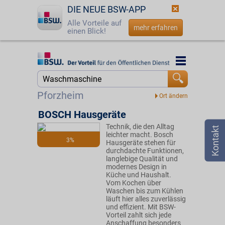
DIE NEUE BSW-APP
Alle Vorteile auf
mehr erfahren
einen Blick!
Startseite
Startseite
Jetzt BSW-Mitglied werden
Suche
Pforzheim
Login
BOSCH Hausgeräte
Technik, die den Alltag
☎
0800 - 279 25 82
leichter macht. Bosch
3%
Hausgeräte stehen für
durchdachte Funktionen,
langlebige Qualität und
modernes Design in
Küche und Haushalt.
Vom Kochen über
Waschen bis zum Kühlen
läuft hier alles zuverlässig
und effizient. Mit BSW-
Vorteil zahlt sich jede
Anschaffung besonders