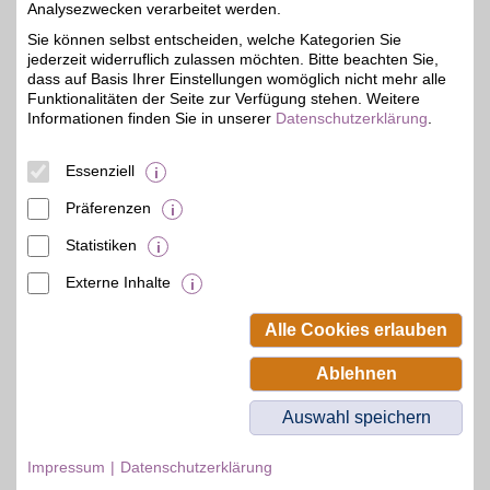
Analysezwecken verarbeitet werden.
OTTO
Sie können selbst entscheiden, welche Kategorien Sie
jederzeit widerruflich zulassen möchten. Bitte beachten Sie,
Ob bewährte Klassiker
oder brandneue Trends:
dass auf Basis Ihrer Einstellungen womöglich nicht mehr alle
bis zu 15€
Als Deutschlands größter
Funktionalitäten der Seite zur Verfügung stehen. Weitere
Onlinehändler für Fashion
Informationen finden Sie in unserer
Datenschutzerklärung
.
und Lifestyle bietet OTTO
eine riesige Auswahl an
Mode, Möbeln,
Essenziell
Multimedia & mehr!
Präferenzen
Zum Partnerprofil
Statistiken
Externe Inhalte
© BSW Verbraucher-Service
Beamten-Selbsthilfewerk GmbH.
Alle Cookies erlauben
Alle Rechte vorbehalten.
Ablehnen
Auswahl speichern
Impressum
Datenschutzerklärung