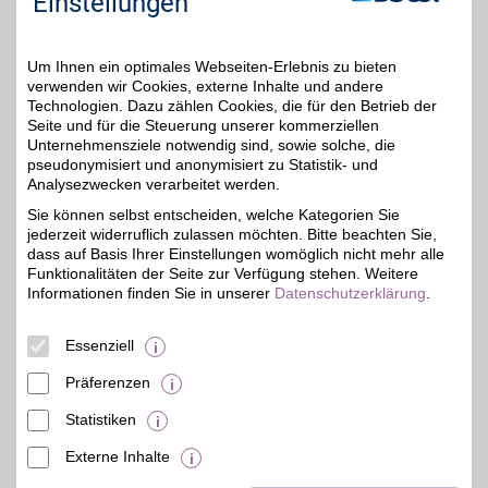
Einstellungen
wechseln und zusätzlich
mit BSW-Vorteil sparen.
Um Ihnen ein optimales Webseiten-Erlebnis zu bieten
Zum Partnerprofil
verwenden wir Cookies, externe Inhalte und andere
Technologien. Dazu zählen Cookies, die für den Betrieb der
Seite und für die Steuerung unserer kommerziellen
Unternehmensziele notwendig sind, sowie solche, die
Trendbox
pseudonymisiert und anonymisiert zu Statistik- und
Bei unserem Partner
Analysezwecken verarbeitet werden.
können Sie mit monatlich
6%
Sie können selbst entscheiden, welche Kategorien Sie
wechselnden Trendboxen
jederzeit widerruflich zulassen möchten. Bitte beachten Sie,
sich selbst oder Ihre
Liebsten überraschen.
dass auf Basis Ihrer Einstellungen womöglich nicht mehr alle
Mit jeder Box erhalten Sie
Funktionalitäten der Seite zur Verfügung stehen. Weitere
nachhaltige Produkte aus
Informationen finden Sie in unserer
Datenschutzerklärung
.
den Bereichen Wellness &
Beauty, Food & Drinks,
Lifestyle & Design. Mit
Essenziell
BSW profitieren!
Präferenzen
Zum Partnerprofil
Statistiken
Externe Inhalte
© BSW Verbraucher-Service