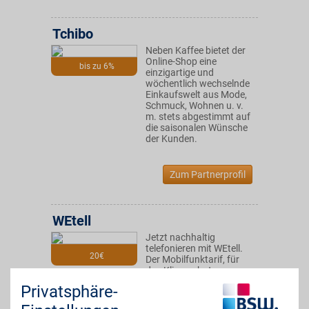
Tchibo
Neben Kaffee bietet der
Online-Shop eine
bis zu 6%
einzigartige und
wöchentlich wechselnde
Einkaufswelt aus Mode,
Schmuck, Wohnen u. v.
m. stets abgestimmt auf
die saisonalen Wünsche
der Kunden.
Zum Partnerprofil
WEtell
Jetzt nachhaltig
telefonieren mit WEtell.
20€
Der Mobilfunktarif, für
den Klimaschutz,
Datenschutz und
Privatsphäre-
Fairness an oberster
Stelle steht. Jetzt