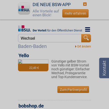
DIE NEUE BSW-APP
Alle Vorteile auf
mehr erfahren
einen Blick!
Startseite
Startseite
Jetzt BSW-Mitglied werden
Suche
Baden-Baden
Login
Yello
Günstiger gelber Strom
☎
0800 - 279 25 82
von Yello mit BSW-Vorteil
22,40 €
noch günstiger: Einfacher
Wechsel, Preisgarantie
und Top-Kundenservice.
Zum Partnerprofil
bobshop.de