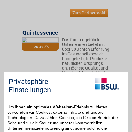
Zum Partnerprofil
Quintessence
Das familiengeführte
Unternehmen bietet mit
bis zu 7%
über 30 Jahren Erfahrung
im Gesundheitsbereich
handgefertigte Produkte
natürlichen Ursprungs
an. Höchste Qualität und
Nachhaltigkeit sind feste
Anker in der
Privatsphäre-
Firmenphilosophie.
Sparen Sie mit BSW-
Einstellungen
Vorteil.
Um Ihnen ein optimales Webseiten-Erlebnis zu bieten
Zum Partnerprofil
verwenden wir Cookies, externe Inhalte und andere
Technologien. Dazu zählen Cookies, die für den Betrieb der
Seite und für die Steuerung unserer kommerziellen
Shop Apotheke
Unternehmensziele notwendig sind, sowie solche, die