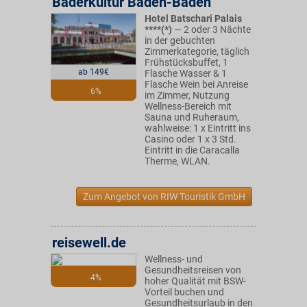
Bäderkultur Baden-Baden
Hotel Batschari Palais
****(*)
— 2 oder 3 Nächte
in der gebuchten
Zimmerkategorie, täglich
Frühstücksbuffet, 1
ab 149€
Flasche Wasser & 1
Flasche Wein bei Anreise
6%
im Zimmer, Nutzung
Wellness-Bereich mit
Sauna und Ruheraum,
wahlweise: 1 x Eintritt ins
Casino oder 1 x 3 Std.
Eintritt in die Caracalla
Therme, WLAN.
Zum Angebot von RIW Touristik GmbH
reisewell.de
Wellness- und
Gesundheitsreisen von
4%
hoher Qualität mit BSW-
Vorteil buchen und
Gesundheitsurlaub in den