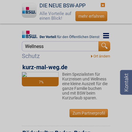
DIE NEUE BSW-APP
Alle Vorteile auf
mehr erfahren
einen Blick!
Startseite
Startseite
Jetzt BSW-Mitglied werden
Suche
Schutz
Login
kurz-mal-weg.de
Beim Spezialisten für
☎
0800 - 279 25 82
Kurzreisen und Wellness
7%
eine kleine Auszeit für die
ganze Familie buchen
und mit BSW beim
Kurzurlaub sparen.
Zum Partnerprofil