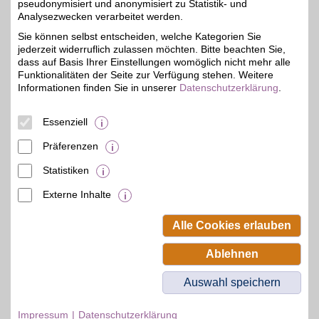
pseudonymisiert und anonymisiert zu Statistik- und
Arzneimittel,
homöapathische
Analysezwecken verarbeitet werden.
bis zu 7%
Produkte, Kosmetik und
Sie können selbst entscheiden, welche Kategorien Sie
Pflegeprodukte bequem
jederzeit widerruflich zulassen möchten. Bitte beachten Sie,
online bestellen und bis
vor die Haustüre geliefert
dass auf Basis Ihrer Einstellungen womöglich nicht mehr alle
bekommen. Große
Funktionalitäten der Seite zur Verfügung stehen. Weitere
Auswahl, gute Preise,
Informationen finden Sie in unserer
Datenschutzerklärung
.
schneller Versand. Mit
BSW-Vorteil sparen.
Essenziell
Zum Partnerprofil
Präferenzen
Statistiken
mehr anzeigen
Externe Inhalte
© BSW Verbraucher-Service
Beamten-Selbsthilfewerk GmbH.
Alle Cookies erlauben
Alle Rechte vorbehalten.
Ablehnen
Auswahl speichern
Impressum
Datenschutzerklärung