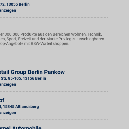
-72
,
13055
Berlin
 anzeigen
über 300.000 Produkte aus den Bereichen Wohnen, Technik,
n, Sport, Freizeit und der Marke Privileg zu unschlagbaren
 Top-Angebote mit BSW-Vorteil shoppen.
tail Group Berlin Pankow
Str. 85-105
,
13156
Berlin
 anzeigen
of
4
,
15345
Altlandsberg
 anzeigen
mel Automobile