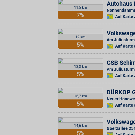
Autohaus
11,5 km
Nonnendammal
7%
Auf Karte
Volkswage
12 km
Am Juliusturm
5%
Auf Karte
CSB Schim
12,3 km
Am Juliusturm
5%
Auf Karte
DÜRKOP 
16,7 km
Neuer Hönowe
5%
Auf Karte
Volkswage
14,6 km
Goerzallee 25
5%
Auf Karte