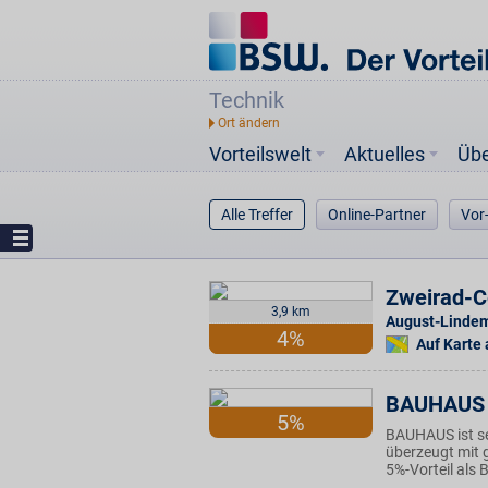
Technik
Vorteilswelt
Aktuelles
Üb
Alle Treffer
Online-Partner
Vor
Zweirad-C
3,9 km
August-Lindem
4%
Auf Karte
BAUHAUS
5%
BAUHAUS ist se
überzeugt mit g
5%-Vorteil als 