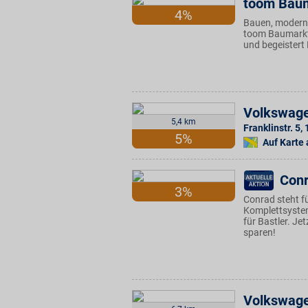
toom Bau
4%
Bauen, moderni
toom Baumarkt 
und begeistert
Volkswage
5,4 km
Franklinstr. 5
,
5%
Auf Karte
Conr
3%
Conrad steht f
Komplettsyste
für Bastler. J
sparen!
Volkswage