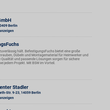
GmbH
0409
Berlin
 anzeigen
ngsFuchs
 zuverlässig hält. BefestigungsFuchs bietet eine große
hrauben, Dübeln und Montagematerial für Heimwerker und
e Qualität und passende Lösungen sorgen für sichere
i jedem Projekt. Mit BSW im Vorteil.
enter Stadler
eth-Str. 9-23
,
14059
Berlin
 anzeigen