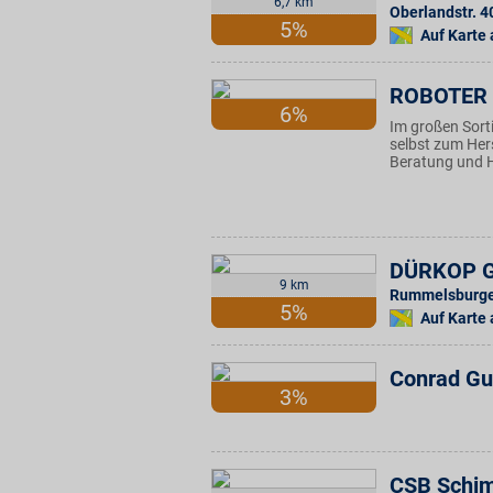
6,7 km
Oberlandstr. 4
5%
Auf Karte
ROBOTER 
6%
Im großen Sorti
selbst zum Her
Beratung und H
DÜRKOP 
9 km
Rummelsburger
5%
Auf Karte
Conrad Gu
3%
CSB Schim