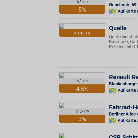
6,8 km
Genslerstr. 69
5%
Auf Karte
Quelle
bis zu 4%
Quelle bietet 
Baumarkt, Garte
Preisen. Jetzt
Renault Re
6,8 km
Blankenburger 
4,5%
Auf Karte
Fahrrad-H
21,5 km
Berliner Allee 
3%
Auf Karte
CSB Schim