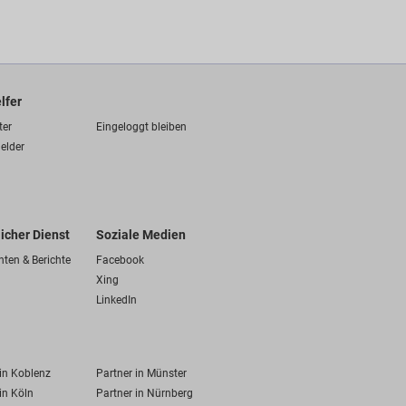
lfer
ter
Eingeloggt bleiben
elder
licher Dienst
Soziale Medien
hten & Berichte
Facebook
Xing
LinkedIn
 in Koblenz
Partner in Münster
in Köln
Partner in Nürnberg