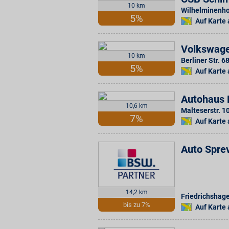
10 km
Wilhelminenhof
5%
Auf Karte
Volkswage
10 km
Berliner Str. 6
5%
Auf Karte
Autohaus
10,6 km
Malteserstr. 1
7%
Auf Karte
Auto Spr
14,2 km
Friedrichshage
bis zu 7%
Auf Karte