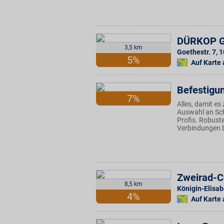
DÜRKOP 
3,5 km
Goethestr. 7
,
1
5%
Auf Karte
Befestigu
7%
Alles, damit es
Auswahl an Sc
Profis. Robust
Verbindungen be
Zweirad-C
8,5 km
Königin-Elisab
4%
Auf Karte