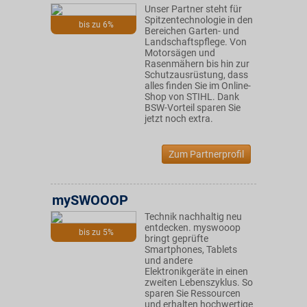
Unser Partner steht für
Spitzentechnologie in den
bis zu 6%
Bereichen Garten- und
Landschaftspflege. Von
Motorsägen und
Rasenmähern bis hin zur
Schutzausrüstung, dass
alles finden Sie im Online-
Shop von STIHL. Dank
BSW-Vorteil sparen Sie
jetzt noch extra.
Zum Partnerprofil
mySWOOOP
Technik nachhaltig neu
entdecken. myswooop
bis zu 5%
bringt geprüfte
Smartphones, Tablets
und andere
Elektronikgeräte in einen
zweiten Lebenszyklus. So
sparen Sie Ressourcen
und erhalten hochwertige