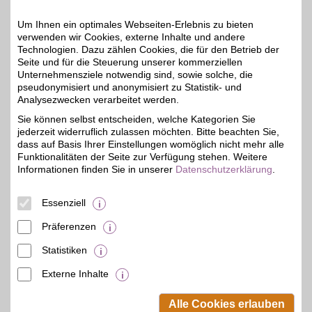
Im großen Sortiment
elektronische Bauteile,
Um Ihnen ein optimales Webseiten-Erlebnis zu bieten
6%
sowie Bausätze, bestellen
verwenden wir Cookies, externe Inhalte und andere
und selbst zum Hersteller
Technologien. Dazu zählen Cookies, die für den Betrieb der
werden. Vom 3D-Drucker
Seite und für die Steuerung unserer kommerziellen
bis zur LED-Technik.
Beratung und
Unternehmensziele notwendig sind, sowie solche, die
Hilfestellung vom Team
pseudonymisiert und anonymisiert zu Statistik- und
erhalten und mit BSW-
Analysezwecken verarbeitet werden.
Vorteil sparen!
Sie können selbst entscheiden, welche Kategorien Sie
jederzeit widerruflich zulassen möchten. Bitte beachten Sie,
Zum Partnerprofil
dass auf Basis Ihrer Einstellungen womöglich nicht mehr alle
Funktionalitäten der Seite zur Verfügung stehen. Weitere
Informationen finden Sie in unserer
Datenschutzerklärung
.
Conrad Gutschein
Essenziell
Zum Partnerprofil
3%
Präferenzen
Statistiken
mehr anzeigen
Externe Inhalte
© BSW Verbraucher-Service
Beamten-Selbsthilfewerk GmbH.
Alle Cookies erlauben
Alle Rechte vorbehalten.