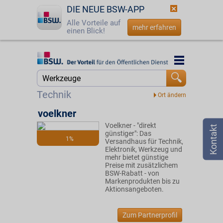
DIE NEUE BSW-APP
Alle Vorteile auf
mehr erfahren
einen Blick!
Startseite
Startseite
Jetzt BSW-Mitglied werden
Suche
Technik
Login
voelkner
Voelkner - "direkt
☎
0800 - 279 25 82
günstiger": Das
1%
Versandhaus für Technik,
Elektronik, Werkzeug und
mehr bietet günstige
Preise mit zusätzlichem
BSW-Rabatt - von
Markenprodukten bis zu
Aktionsangeboten.
Zum Partnerprofil