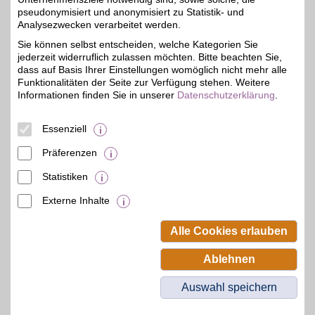
pseudonymisiert und anonymisiert zu Statistik- und
Der Name ist Programm:
Seit über zehn Jahren
Analysezwecken verarbeitet werden.
3%
bietet unser erfahrener
Sie können selbst entscheiden, welche Kategorien Sie
Partner online
jederzeit widerruflich zulassen möchten. Bitte beachten Sie,
hochwertige Akkus,
Batterien und Ladegeräte
dass auf Basis Ihrer Einstellungen womöglich nicht mehr alle
aller Art von bekannten
Funktionalitäten der Seite zur Verfügung stehen. Weitere
Marken-Herstellern an.
Informationen finden Sie in unserer
Datenschutzerklärung
.
BSW-Mitglieder sparen
extra.
Essenziell
Zum Partnerprofil
Präferenzen
Statistiken
mehr anzeigen
Externe Inhalte
© BSW Verbraucher-Service
Beamten-Selbsthilfewerk GmbH.
Alle Cookies erlauben
Alle Rechte vorbehalten.
Ablehnen
Auswahl speichern