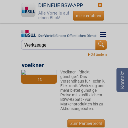
DIE NEUE BSW-APP
Alle Vorteile auf
mehr erfahren
einen Blick!
Startseite
Startseite
Jetzt BSW-Mitglied werden
Suche
Login
voelkner
Voelkner - "direkt
☎
0800 - 279 25 82
günstiger": Das
1%
Versandhaus für Technik,
Elektronik, Werkzeug und
mehr bietet günstige
Preise mit zusätzlichem
BSW-Rabatt - von
Markenprodukten bis zu
Aktionsangeboten.
Zum Partnerprofil