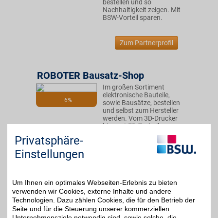
bestellen und so
Nachhaltigkeit zeigen. Mit
BSW-Vorteil sparen.
Zum Partnerprofil
ROBOTER Bausatz-Shop
Im großen Sortiment
elektronische Bauteile,
6%
sowie Bausätze, bestellen
und selbst zum Hersteller
werden. Vom 3D-Drucker
bis zur LED-Technik.
Beratung und
Privatsphäre-
Hilfestellung vom Team
erhalten und mit BSW-
Einstellungen
Vorteil sparen!
Um Ihnen ein optimales Webseiten-Erlebnis zu bieten
Zum Partnerprofil
verwenden wir Cookies, externe Inhalte und andere
Technologien. Dazu zählen Cookies, die für den Betrieb der
Seite und für die Steuerung unserer kommerziellen
AkkuWelt
Unternehmensziele notwendig sind, sowie solche, die