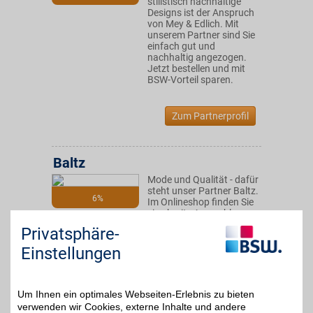
stilistisch nachhaltige
Designs ist der Anspruch
von Mey & Edlich. Mit
unserem Partner sind Sie
einfach gut und
nachhaltig angezogen.
Jetzt bestellen und mit
BSW-Vorteil sparen.
Zum Partnerprofil
Baltz
Mode und Qualität - dafür
steht unser Partner Baltz.
6%
Im Onlineshop finden Sie
eine breite Auswahl an
Damen-, Herren-, Kinder-
Privatsphäre-
und Sportmode sowie
eine Vielzahl an
Einstellungen
namhaften Modemarken.
Hier werden Sie sicher
fündig und sparen dabei
noch mit BSW-Vorteil. So
Um Ihnen ein optimales Webseiten-Erlebnis zu bieten
macht Einkaufen Spaß!
verwenden wir Cookies, externe Inhalte und andere