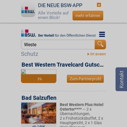
DIE NEUE BSW-APP
Alle Vorteile auf
mehr erfahren
einen Blick!
Startseite
Startseite
Jetzt BSW-Mitglied werden
Suche
Schutz
Login
Best Western Travelcard Gutschein
☎
0800 - 279 25 82
Zum Partnerprofil
3%
Bad Salzuflen
Best Western Plus Hotel
Ostertor****
— 2 x
Übernachtungen,
2 x Frühstücksbuffet, 2 x
Hauptgericht, 2 x 1 Glas
ab 146€