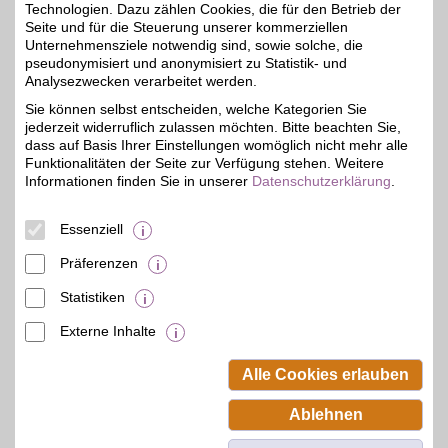
Technologien. Dazu zählen Cookies, die für den Betrieb der
Seite und für die Steuerung unserer kommerziellen
Zum Partnerprofil
Unternehmensziele notwendig sind, sowie solche, die
pseudonymisiert und anonymisiert zu Statistik- und
Analysezwecken verarbeitet werden.
Liberty Woman
Sie können selbst entscheiden, welche Kategorien Sie
jederzeit widerruflich zulassen möchten. Bitte beachten Sie,
Mode für selbstbewusste
Frauen für alle Anlässe:
dass auf Basis Ihrer Einstellungen womöglich nicht mehr alle
5%
Liberty Woman steht für
Funktionalitäten der Seite zur Verfügung stehen. Weitere
feminine Casual Mode mit
Informationen finden Sie in unserer
Datenschutzerklärung
.
Liebe zu Details. Jetzt mit
BSW-Vorteil sparen.
Essenziell
Zum Partnerprofil
Präferenzen
Statistiken
mehr anzeigen
Externe Inhalte
© BSW Verbraucher-Service
Beamten-Selbsthilfewerk GmbH.
Alle Cookies erlauben
Alle Rechte vorbehalten.
Ablehnen